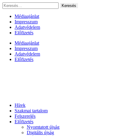
Ugrás
Keresés:
a
tartalomhoz
Médiaajánlat
Impresszum
Adatvédelem
Előfizetés
Médiaajánlat
Impresszum
Adatvédelem
Előfizetés
Hírek
Szakmai tartalom
Felszerelés
Előfizetés
Nyomtatott újság
Digitális újság