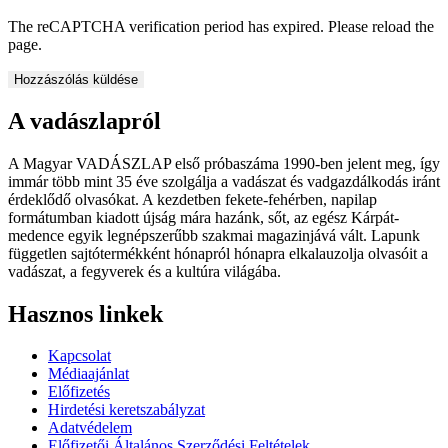
The reCAPTCHA verification period has expired. Please reload the
page.
A vadászlapról
A Magyar VADÁSZLAP első próbaszáma 1990-ben jelent meg, így
immár több mint 35 éve szolgálja a vadászat és vadgazdálkodás iránt
érdeklődő olvasókat. A kezdetben fekete-fehérben, napilap
formátumban kiadott újság mára hazánk, sőt, az egész Kárpát-
medence egyik legnépszerűbb szakmai magazinjává vált. Lapunk
független sajtótermékként hónapról hónapra elkalauzolja olvasóit a
vadászat, a fegyverek és a kultúra világába.
Hasznos linkek
Kapcsolat
Médiaajánlat
Előfizetés
Hirdetési keretszabályzat
Adatvédelem
Előfizetői Általános Szerződési Feltételek