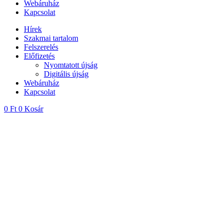
Webáruház
Kapcsolat
Hírek
Szakmai tartalom
Felszerelés
Előfizetés
Nyomtatott újság
Digitális újság
Webáruház
Kapcsolat
0
Ft
0
Kosár