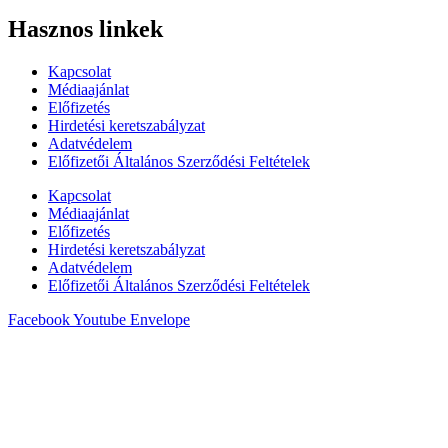
Hasznos linkek
Kapcsolat
Médiaajánlat
Előfizetés
Hirdetési keretszabályzat
Adatvédelem
Előfizetői Általános Szerződési Feltételek
Kapcsolat
Médiaajánlat
Előfizetés
Hirdetési keretszabályzat
Adatvédelem
Előfizetői Általános Szerződési Feltételek
Facebook
Youtube
Envelope