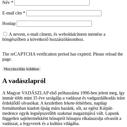
Név
*
E-mail cím
*
Honlap
A nevem, e-mail címem, és weboldalcímem mentése a
böngészőben a következő hozzászólásomhoz.
The reCAPTCHA verification period has expired. Please reload the
page.
A vadászlapról
A Magyar VADÁSZLAP első próbaszáma 1990-ben jelent meg, így
immár több mint 35 éve szolgálja a vadászat és vadgazdálkodás iránt
érdeklődő olvasókat. A kezdetben fekete-fehérben, napilap
formátumban kiadott újság mára hazánk, sőt, az egész Kárpát-
medence egyik legnépszerűbb szakmai magazinjává vált. Lapunk
független sajtótermékként hónapról hónapra elkalauzolja olvasóit a
vadászat, a fegyverek és a kultúra világába.