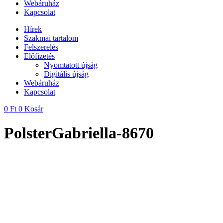
Webáruház
Kapcsolat
Hírek
Szakmai tartalom
Felszerelés
Előfizetés
Nyomtatott újság
Digitális újság
Webáruház
Kapcsolat
0
Ft
0
Kosár
PolsterGabriella-8670