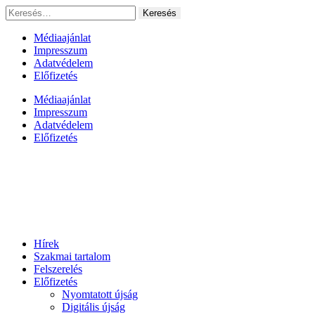
Ugrás
Keresés:
a
tartalomhoz
Médiaajánlat
Impresszum
Adatvédelem
Előfizetés
Médiaajánlat
Impresszum
Adatvédelem
Előfizetés
Hírek
Szakmai tartalom
Felszerelés
Előfizetés
Nyomtatott újság
Digitális újság