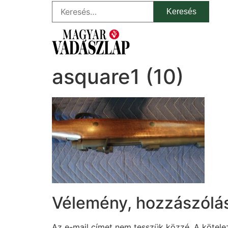
asquare1 (10)
Vélemény, hozzászólá
Az e-mail címet nem tesszük közzé.
A kötel