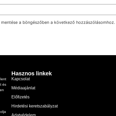
m mentése a böngészőben a következő hozzászólásomhoz.
Hasznos linkek
Kapcsolat
lent
t és
Médiaajánlat
ben
Előfizetés
Hirdetési keretszabályzat
olja
Adatvédelem