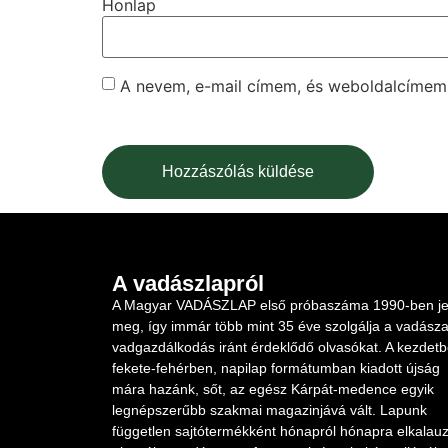
Honlap
A nevem, e-mail címem, és weboldalcíme
A vadászlapról
A Magyar VADÁSZLAP első próbaszáma 1990-ben je
meg, így immár több mint 35 éve szolgálja a vadásza
vadgazdálkodás iránt érdeklődő olvasókat. A kezdet
fekete-fehérben, napilap formátumban kiadott újság
mára hazánk, sőt, az egész Kárpát-medence egyik
legnépszerűbb szakmai magazinjává vált. Lapunk
független sajtótermékként hónapról hónapra elkalauz