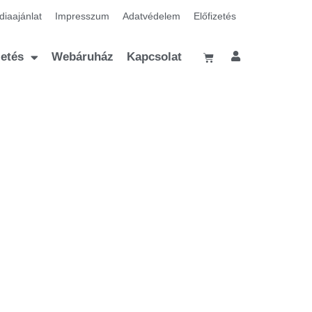
iaajánlat
Impresszum
Adatvédelem
Előfizetés
zetés
Webáruház
Kapcsolat