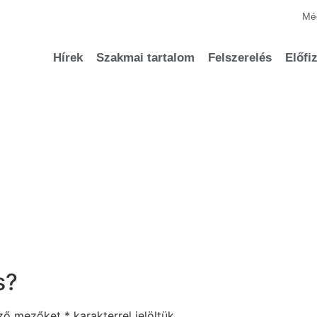
Méd
Hírek
Szakmai tartalom
Felszerelés
Előfi
s?
ező mezőket
*
karakterrel jelöltük