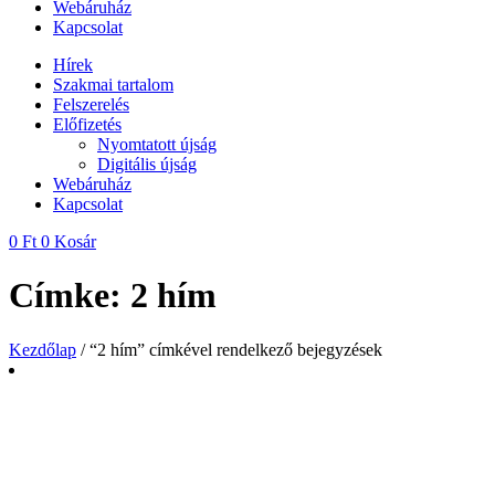
Webáruház
Kapcsolat
Hírek
Szakmai tartalom
Felszerelés
Előfizetés
Nyomtatott újság
Digitális újság
Webáruház
Kapcsolat
0
Ft
0
Kosár
Címke: 2 hím
Kezdőlap
/ “2 hím” címkével rendelkező bejegyzések