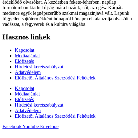
érdeklődő olvasókat. A kezdetben fekete-fehérben, napilap
formátumban kiadott újság mára hazánk, sőt, az egész Kárpát-
medence egyik legnépszerűbb szakmai magazinjává vált. Lapunk
független sajtótermékként hónapról hónapra elkalauzolja olvasóit a
vadászat, a fegyverek és a kultúra világába.
Hasznos linkek
Kapcsolat
Médiaajánlat
Előfizetés
Hirdetési keretszabályzat
Adatvédelem
Előfizetői Általános Szerződési Feltételek
Kapcsolat
Médiaajánlat
Előfizetés
Hirdetési keretszabályzat
Adatvédelem
Előfizetői Általános Szerződési Feltételek
Facebook
Youtube
Envelope