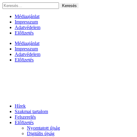
Ugrás
Keresés:
a
tartalomhoz
Médiaajánlat
Impresszum
Adatvédelem
Előfizetés
Médiaajánlat
Impresszum
Adatvédelem
Előfizetés
Hírek
Szakmai tartalom
Felszerelés
Előfizetés
Nyomtatott újság
Digitális újság