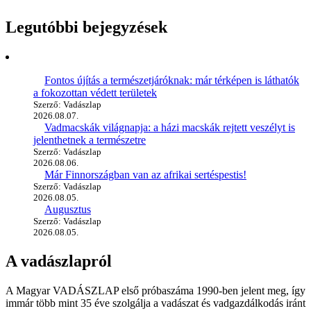
Legutóbbi bejegyzések
Fontos újítás a természetjáróknak: már térképen is láthatók
a fokozottan védett területek
Szerző: Vadászlap
2026.08.07.
Vadmacskák világnapja: a házi macskák rejtett veszélyt is
jelenthetnek a természetre
Szerző: Vadászlap
2026.08.06.
Már Finnországban van az afrikai sertéspestis!
Szerző: Vadászlap
2026.08.05.
Augusztus
Szerző: Vadászlap
2026.08.05.
A vadászlapról
A Magyar VADÁSZLAP első próbaszáma 1990-ben jelent meg, így
immár több mint 35 éve szolgálja a vadászat és vadgazdálkodás iránt