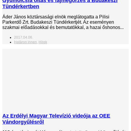
Gyümölcsfa oltás és fajmegőrzés a Budakeszi
Tündérkertben
Áder János köztársasági elnök meglátogatta a Pilisi
Parkerdő Zrt. Budakeszi Tündérkertjét. Az eseményen
szakmai előadásokkal és bemutatókkal, a hazai őshonos...
2017.04.06.
Határon innen
,
Hírek
Az Erdélyi Magyar Televízió videója az OEE
Vándorgyűlésről