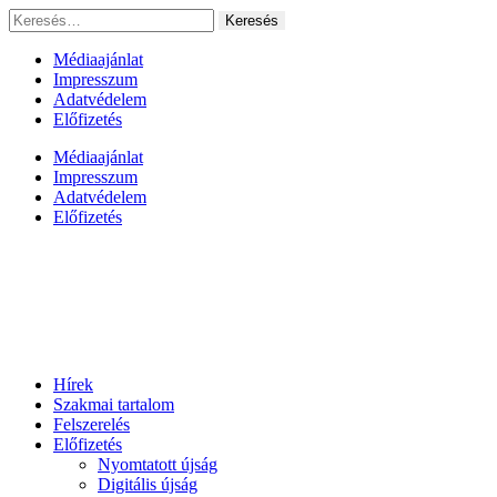
Ugrás
Keresés:
a
tartalomhoz
Médiaajánlat
Impresszum
Adatvédelem
Előfizetés
Médiaajánlat
Impresszum
Adatvédelem
Előfizetés
Hírek
Szakmai tartalom
Felszerelés
Előfizetés
Nyomtatott újság
Digitális újság