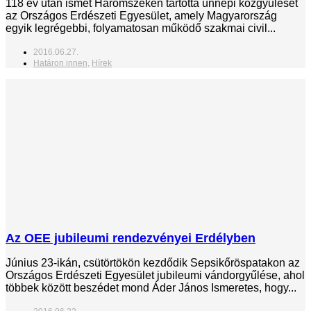
118 év után ismét Háromszéken tartotta ünnepi közgyűlését
az Országos Erdészeti Egyesület, amely Magyarország
egyik legrégebbi, folyamatosan működő szakmai civil...
2016.06.27.
Határon innen
,
Hírek
Az OEE jubileumi rendezvényei Erdélyben
Június 23-ikán, csütörtökön kezdődik Sepsikőröspatakon az
Országos Erdészeti Egyesület jubileumi vándorgyűlése, ahol
többek között beszédet mond Áder János Ismeretes, hogy...