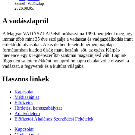
Szerző: Vadászlap
2026.08.05.
A vadászlapról
A Magyar VADÁSZLAP első próbaszáma 1990-ben jelent meg, így
immár több mint 35 éve szolgálja a vadászat és vadgazdálkodás iránt
érdeklődő olvasókat. A kezdetben fekete-fehérben, napilap
formátumban kiadott újság mára hazánk, sőt, az egész Kárpát-
medence egyik legnépszerűbb szakmai magazinjává vált. Lapunk
független sajtótermékként hónapról hónapra elkalauzolja olvasóit a
vadászat, a fegyverek és a kultúra világába.
Hasznos linkek
Kapcsolat
Médiaajánlat
Előfizetés
Hirdetési keretszabályzat
Adatvédelem
Előfizetői Általános Szerződési Feltételek
Kapcsolat
Médiaajánlat