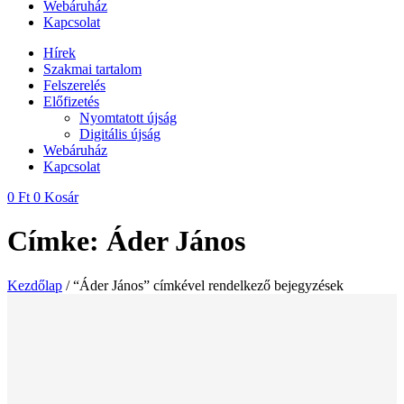
Webáruház
Kapcsolat
Hírek
Szakmai tartalom
Felszerelés
Előfizetés
Nyomtatott újság
Digitális újság
Webáruház
Kapcsolat
0
Ft
0
Kosár
Címke: Áder János
Kezdőlap
/ “Áder János” címkével rendelkező bejegyzések