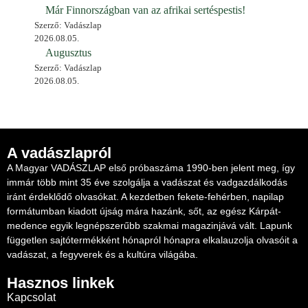
Már Finnországban van az afrikai sertéspestis!
Szerző: Vadászlap
2026.08.05.
Augusztus
Szerző: Vadászlap
2026.08.05.
A vadászlapról
A Magyar VADÁSZLAP első próbaszáma 1990-ben jelent meg, így
immár több mint 35 éve szolgálja a vadászat és vadgazdálkodás
iránt érdeklődő olvasókat. A kezdetben fekete-fehérben, napilap
formátumban kiadott újság mára hazánk, sőt, az egész Kárpát-
medence egyik legnépszerűbb szakmai magazinjává vált. Lapunk
független sajtótermékként hónapról hónapra elkalauzolja olvasóit a
vadászat, a fegyverek és a kultúra világába.
Hasznos linkek
Kapcsolat