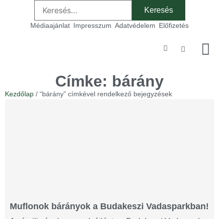
Médiaajánlat
Impresszum
Adatvédelem
Előfizetés
Szakmai
Címke: bárány
Kezdőlap
/ “bárány” címkével rendelkező bejegyzések
Muflonok bárányok a Budakeszi Vadasparkban!