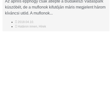
Az április épphogy csak átlépte a Budakeszi Vadaspark
küszöbét, de a muflonok kifutóján máris megjelent három
kíváncsi utód. A muflonok...
2018.04.10.
Határon innen
,
Hírek