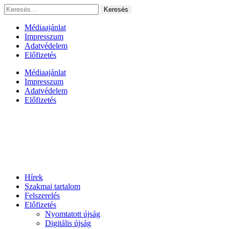
Ugrás
Keresés:
a
tartalomhoz
Médiaajánlat
Impresszum
Adatvédelem
Előfizetés
Médiaajánlat
Impresszum
Adatvédelem
Előfizetés
Hírek
Szakmai tartalom
Felszerelés
Előfizetés
Nyomtatott újság
Digitális újság