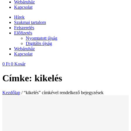
Webáruház
Kapcsolat
Hírek
Szakmai tartalom
Felszerelés
Előfizetés
Nyomtatott újság
Digitális újság
Webáruház
Kapcsolat
0
Ft
0
Kosár
Címke: kikelés
Kezdőlap
/ “kikelés” címkével rendelkező bejegyzések