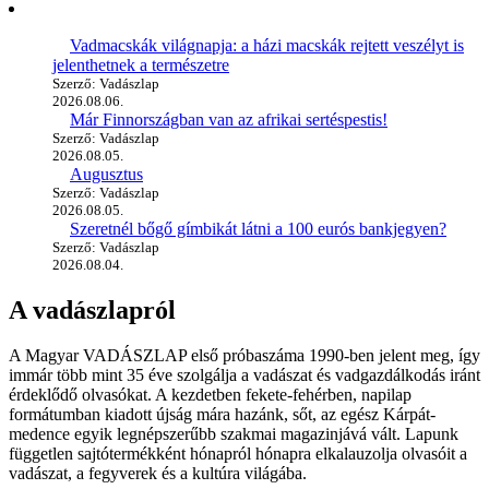
Vadmacskák világnapja: a házi macskák rejtett veszélyt is
jelenthetnek a természetre
Szerző: Vadászlap
2026.08.06.
Már Finnországban van az afrikai sertéspestis!
Szerző: Vadászlap
2026.08.05.
Augusztus
Szerző: Vadászlap
2026.08.05.
Szeretnél bőgő gímbikát látni a 100 eurós bankjegyen?
Szerző: Vadászlap
2026.08.04.
A vadászlapról
A Magyar VADÁSZLAP első próbaszáma 1990-ben jelent meg, így
immár több mint 35 éve szolgálja a vadászat és vadgazdálkodás iránt
érdeklődő olvasókat. A kezdetben fekete-fehérben, napilap
formátumban kiadott újság mára hazánk, sőt, az egész Kárpát-
medence egyik legnépszerűbb szakmai magazinjává vált. Lapunk
független sajtótermékként hónapról hónapra elkalauzolja olvasóit a
vadászat, a fegyverek és a kultúra világába.