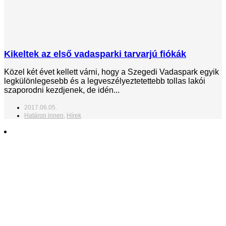
Kikeltek az első vadasparki tarvarjú fiókák
Közel két évet kellett várni, hogy a Szegedi Vadaspark egyik
legkülönlegesebb és a legveszélyeztetettebb tollas lakói
szaporodni kezdjenek, de idén...
2017.06.05.
Határon innen
,
Hírek