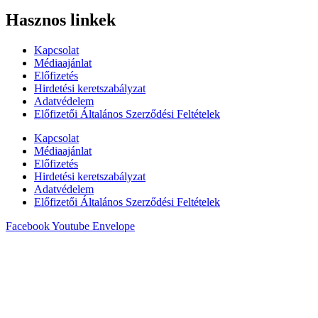
Hasznos linkek
Kapcsolat
Médiaajánlat
Előfizetés
Hirdetési keretszabályzat
Adatvédelem
Előfizetői Általános Szerződési Feltételek
Kapcsolat
Médiaajánlat
Előfizetés
Hirdetési keretszabályzat
Adatvédelem
Előfizetői Általános Szerződési Feltételek
Facebook
Youtube
Envelope