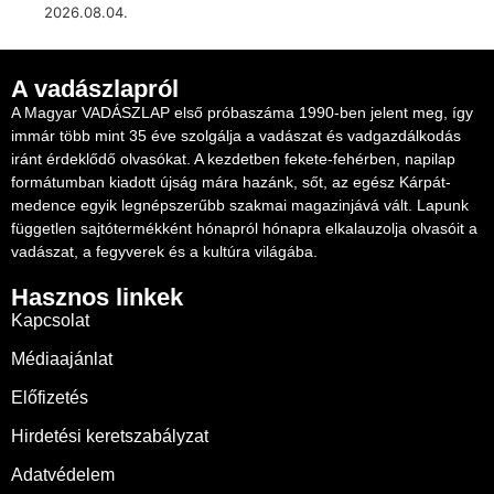
2026.08.04.
A vadászlapról
A Magyar VADÁSZLAP első próbaszáma 1990-ben jelent meg, így
immár több mint 35 éve szolgálja a vadászat és vadgazdálkodás
iránt érdeklődő olvasókat. A kezdetben fekete-fehérben, napilap
formátumban kiadott újság mára hazánk, sőt, az egész Kárpát-
medence egyik legnépszerűbb szakmai magazinjává vált. Lapunk
független sajtótermékként hónapról hónapra elkalauzolja olvasóit a
vadászat, a fegyverek és a kultúra világába.
Hasznos linkek
Kapcsolat
Médiaajánlat
Előfizetés
Hirdetési keretszabályzat
Adatvédelem