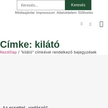
Médiaajánlat
Impresszum
Adatvédelem
Előfizetés
Szakmai
Címke: kilátó
Kezdőlap
/ “kilátó” címkével rendelkező bejegyzések
Az ecsettel „vadászó”