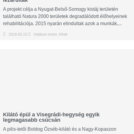
lezárultak
A projekt célja a Nyugat-Belső-Somogy kistáj területén
található Natura 2000 területek degradálódott élőhelyeinek
rehabilitációja. 2015 nyarán elindultak azok a munkák,...
2016.03.15.
Határon innen
,
Hírek
Kilátó épül a Visegrádi-hegység egyik
legmagasabb csúcsán
A pilis-tetői Boldog Özséb-kilátó és a Nagy-Kopaszon