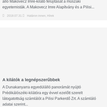
álló Makovecz Imre-kilátó felújítását a műszaki
egyetemisták. A Makovecz Imre Alapítvány és a Pilisi...
2018.07.31.
Határon innen
,
Hírek
A kilátók a legnépszerűbbek
A Dunakanyarra egyedülálló panorámát nyújtó
Prédikálószéki-kilátóra egy évvel ezelőtt szerelt
látogatottság számlálót a Pilisi Parkerdő Zrt. A számláló
adatai szerint...