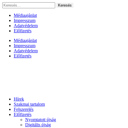
Ugrás
Keresés:
a
tartalomhoz
Médiaajánlat
Impresszum
Adatvédelem
Előfizetés
Médiaajánlat
Impresszum
Adatvédelem
Előfizetés
Hírek
Szakmai tartalom
Felszerelés
Előfizetés
Nyomtatott újság
Digitális újság