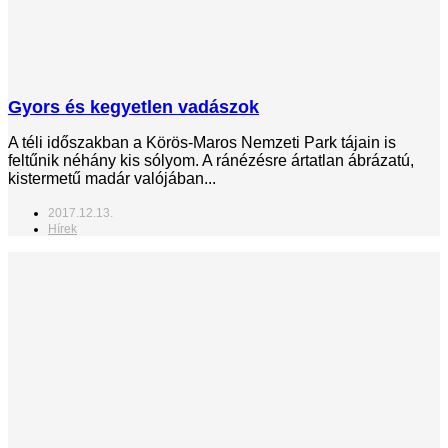
Gyors és kegyetlen vadászok
A téli időszakban a Körös-Maros Nemzeti Park tájain is
feltűnik néhány kis sólyom. A ránézésre ártatlan ábrázatú,
kistermetű madár valójában...
2017.12.13.
Hírek