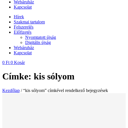
Webáruház
Kapcsolat
Hírek
Szakmai tartalom
Felszerelés
Előfizetés
Nyomtatott újság
Digitális újság
Webáruház
Kapcsolat
0
Ft
0
Kosár
Címke: kis sólyom
Kezdőlap
/ “kis sólyom” címkével rendelkező bejegyzések