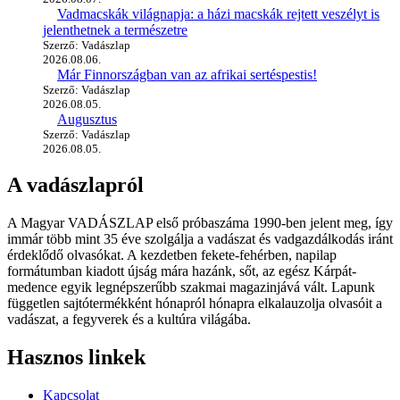
Vadmacskák világnapja: a házi macskák rejtett veszélyt is
jelenthetnek a természetre
Szerző: Vadászlap
2026.08.06.
Már Finnországban van az afrikai sertéspestis!
Szerző: Vadászlap
2026.08.05.
Augusztus
Szerző: Vadászlap
2026.08.05.
A vadászlapról
A Magyar VADÁSZLAP első próbaszáma 1990-ben jelent meg, így
immár több mint 35 éve szolgálja a vadászat és vadgazdálkodás iránt
érdeklődő olvasókat. A kezdetben fekete-fehérben, napilap
formátumban kiadott újság mára hazánk, sőt, az egész Kárpát-
medence egyik legnépszerűbb szakmai magazinjává vált. Lapunk
független sajtótermékként hónapról hónapra elkalauzolja olvasóit a
vadászat, a fegyverek és a kultúra világába.
Hasznos linkek
Kapcsolat