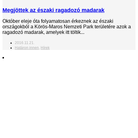
Megjöttek az északi ragadozó madarak
Október eleje óta folyamatosan érkeznek az északi
országokból a Körös-Maros Nemzeti Park területére azok a
ragadozó madarak, amelyek itt töltik...
2016.11.21.
Határon innen
,
Hírek