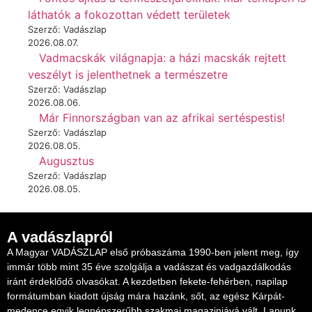
láthatók a fokozottan védett területek
Szerző: Vadászlap
2026.08.07.
Vadmacskák világnapja: a házi macskák rejtett
veszélyt is jelenthetnek a természetre
Szerző: Vadászlap
2026.08.06.
Már Finnországban van az afrikai sertéspestis!
Szerző: Vadászlap
2026.08.05.
Augusztus
Szerző: Vadászlap
2026.08.05.
A vadászlapról
A Magyar VADÁSZLAP első próbaszáma 1990-ben jelent meg, így
immár több mint 35 éve szolgálja a vadászat és vadgazdálkodás
iránt érdeklődő olvasókat. A kezdetben fekete-fehérben, napilap
formátumban kiadott újság mára hazánk, sőt, az egész Kárpát-
medence egyik legnépszerűbb szakmai magazinjává vált. Lapunk