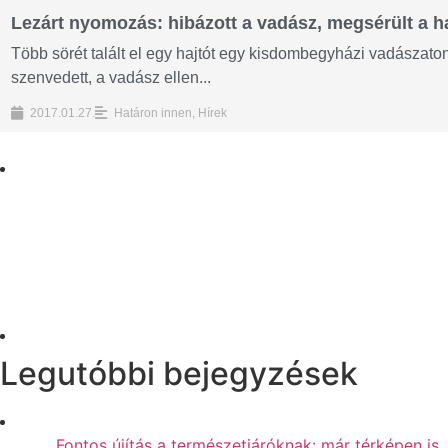
Lezárt nyomozás: hibázott a vadász, megsérült a h
Több sörét talált el egy hajtót egy kisdombegyházi vadászaton
szenvedett, a vadász ellen...
2017.01.27.
Határon innen
,
Hírek
Legutóbbi bejegyzések
Fontos újítás a természetjáróknak: már térképen is