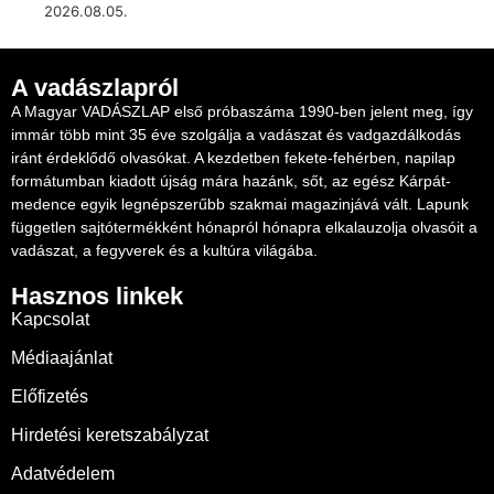
2026.08.05.
A vadászlapról
A Magyar VADÁSZLAP első próbaszáma 1990-ben jelent meg, így
immár több mint 35 éve szolgálja a vadászat és vadgazdálkodás
iránt érdeklődő olvasókat. A kezdetben fekete-fehérben, napilap
formátumban kiadott újság mára hazánk, sőt, az egész Kárpát-
medence egyik legnépszerűbb szakmai magazinjává vált. Lapunk
független sajtótermékként hónapról hónapra elkalauzolja olvasóit a
vadászat, a fegyverek és a kultúra világába.
Hasznos linkek
Kapcsolat
Médiaajánlat
Előfizetés
Hirdetési keretszabályzat
Adatvédelem