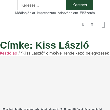
Médiaajánlat
Impresszum
Adatvédelem
Előfizetés
Szakmai
Címke: Kiss László
Kezdőlap
/ “Kiss László” címkével rendelkező bejegyzések
Erdei fejlesztések indulnak 3,5 milliárd forintból