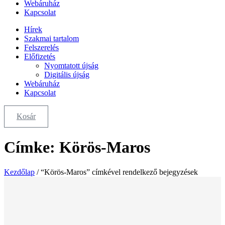
Webáruház
Kapcsolat
Hírek
Szakmai tartalom
Felszerelés
Előfizetés
Nyomtatott újság
Digitális újság
Webáruház
Kapcsolat
Kosár
Címke: Körös-Maros
Kezdőlap
/ “Körös-Maros” címkével rendelkező bejegyzések