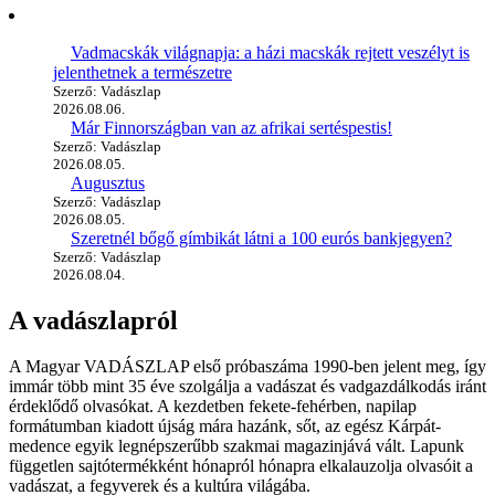
Vadmacskák világnapja: a házi macskák rejtett veszélyt is
jelenthetnek a természetre
Szerző: Vadászlap
2026.08.06.
Már Finnországban van az afrikai sertéspestis!
Szerző: Vadászlap
2026.08.05.
Augusztus
Szerző: Vadászlap
2026.08.05.
Szeretnél bőgő gímbikát látni a 100 eurós bankjegyen?
Szerző: Vadászlap
2026.08.04.
A vadászlapról
A Magyar VADÁSZLAP első próbaszáma 1990-ben jelent meg, így
immár több mint 35 éve szolgálja a vadászat és vadgazdálkodás iránt
érdeklődő olvasókat. A kezdetben fekete-fehérben, napilap
formátumban kiadott újság mára hazánk, sőt, az egész Kárpát-
medence egyik legnépszerűbb szakmai magazinjává vált. Lapunk
független sajtótermékként hónapról hónapra elkalauzolja olvasóit a
vadászat, a fegyverek és a kultúra világába.