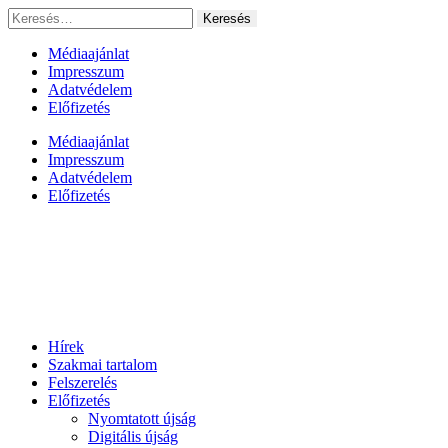
Ugrás
Keresés:
a
tartalomhoz
Médiaajánlat
Impresszum
Adatvédelem
Előfizetés
Médiaajánlat
Impresszum
Adatvédelem
Előfizetés
Hírek
Szakmai tartalom
Felszerelés
Előfizetés
Nyomtatott újság
Digitális újság