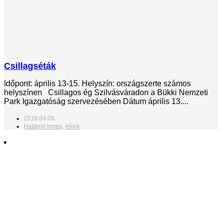
Csillagséták
Időpont: április 13-15. Helyszín: országszerte számos
helyszínen Csillagos ég Szilvásváradon a Bükki Nemzeti
Park Igazgatóság szervezésében Dátum április 13....
2018.04.09.
Határon innen
,
Hírek