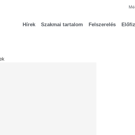
Méd
Hírek
Szakmai tartalom
Felszerelés
Előfi
ek