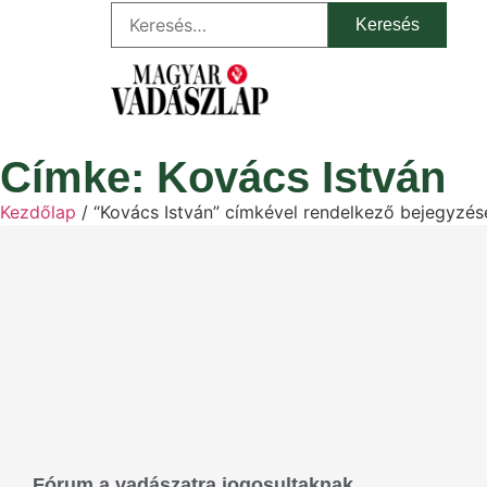
Címke: Kovács István
Kezdőlap
/ “Kovács István” címkével rendelkező bejegyzés
Fórum a vadászatra jogosultaknak