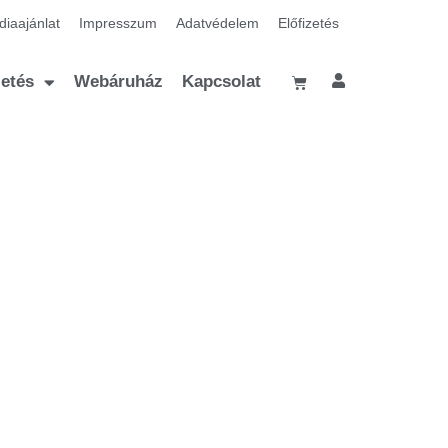
iaajánlat
Impresszum
Adatvédelem
Előfizetés
zetés
Webáruház
Kapcsolat