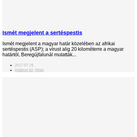
Ismét megjelent a sertéspestis
Ismét megjelent a magyar határ közelében az afrikai
sertéspestis (ASP); a vírust alig 20 kilométerre a magyar
határtól, Beregújfalunál mutatták...
2017.07.26.
Határon túl
,
Hírek