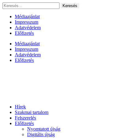
Ugrás
Keresés:
a
tartalomhoz
Médiaajánlat
Impresszum
Adatvédelem
Előfizetés
Médiaajánlat
Impresszum
Adatvédelem
Előfizetés
Hírek
Szakmai tartalom
Felszerelés
Előfizetés
Nyomtatott újság
Digitális újság