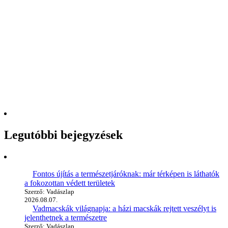
Legutóbbi bejegyzések
Fontos újítás a természetjáróknak: már térképen is láthatók
a fokozottan védett területek
Szerző: Vadászlap
2026.08.07.
Vadmacskák világnapja: a házi macskák rejtett veszélyt is
jelenthetnek a természetre
Szerző: Vadászlap