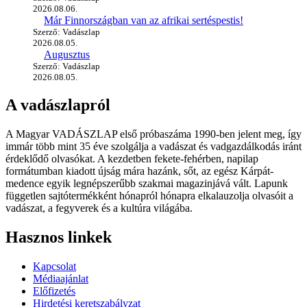
2026.08.06.
Már Finnországban van az afrikai sertéspestis!
Szerző: Vadászlap
2026.08.05.
Augusztus
Szerző: Vadászlap
2026.08.05.
A vadászlapról
A Magyar VADÁSZLAP első próbaszáma 1990-ben jelent meg, így
immár több mint 35 éve szolgálja a vadászat és vadgazdálkodás iránt
érdeklődő olvasókat. A kezdetben fekete-fehérben, napilap
formátumban kiadott újság mára hazánk, sőt, az egész Kárpát-
medence egyik legnépszerűbb szakmai magazinjává vált. Lapunk
független sajtótermékként hónapról hónapra elkalauzolja olvasóit a
vadászat, a fegyverek és a kultúra világába.
Hasznos linkek
Kapcsolat
Médiaajánlat
Előfizetés
Hirdetési keretszabályzat