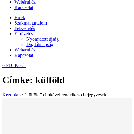
Webáruház
Kapcsolat
Hírek
Szakmai tartalom
Felszerelés
Előfizetés
Nyomtatott újság
Digitális újság
Webáruház
Kapcsolat
0
Ft
0
Kosár
Címke: külföld
Kezdőlap
/ “külföld” címkével rendelkező bejegyzések