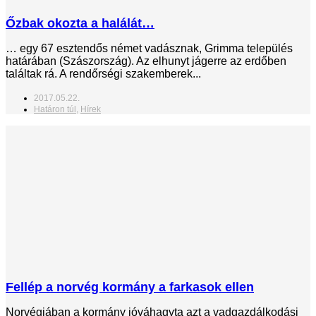
Őzbak okozta a halálát…
… egy 67 esztendős német vadásznak, Grimma település
határában (Szászország). Az elhunyt jágerre az erdőben
találtak rá. A rendőrségi szakemberek...
2017.05.22.
Határon túl
,
Hírek
Fellép a norvég kormány a farkasok ellen
Norvégiában a kormány jóváhagyta azt a vadgazdálkodási