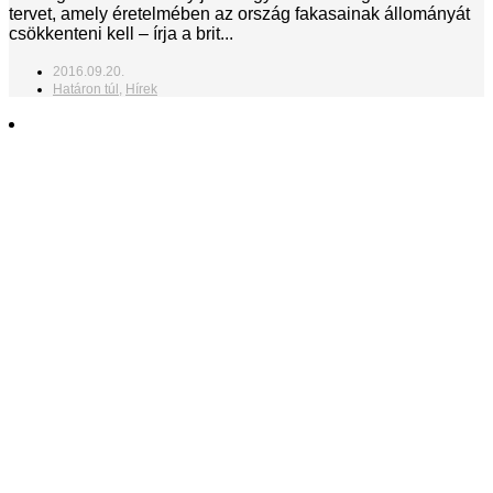
tervet, amely éretelmében az ország fakasainak állományát
csökkenteni kell – írja a brit...
2016.09.20.
Határon túl
,
Hírek