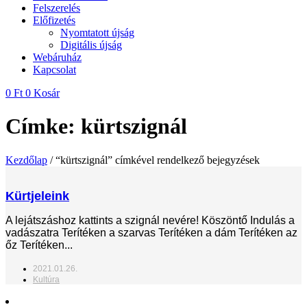
Felszerelés
Előfizetés
Nyomtatott újság
Digitális újság
Webáruház
Kapcsolat
0
Ft
0
Kosár
Címke: kürtszignál
Kezdőlap
/ “kürtszignál” címkével rendelkező bejegyzések
Kürtjeleink
A lejátszáshoz kattints a szignál nevére! Köszöntő Indulás a
vadászatra Terítéken a szarvas Terítéken a dám Terítéken az
őz Terítéken...
2021.01.26.
Kultúra