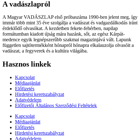
A vadászlapról
A Magyar VADÁSZLAP első próbaszáma 1990-ben jelent meg, így
immár több mint 35 éve szolgálja a vadászat és vadgazdálkodás iránt
érdeklődő olvasókat. A kezdetben fekete-fehérben, napilap
formátumban kiadott újság mára hazánk, sőt, az egész Kárpát-
medence egyik legnépszerűbb szakmai magazinjává vált. Lapunk
független sajtótermékként hónapról hónapra elkalauzolja olvasóit a
vadászat, a fegyverek és a kultúra világába.
Hasznos linkek
Kapcsolat
Médiaajánlat
Előfizetés
Hirdetési keretszabályzat
Adatvédelem
Előfizetői Általános Szerződési Feltételek
Kapcsolat
Médiaajánlat
Előfizetés
Hirdetési keretszabályzat
Adatvédelem