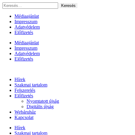
Ugrás
Keresés:
a
tartalomhoz
Médiaajánlat
Impresszum
Adatvédelem
Előfizetés
Médiaajánlat
Impresszum
Adatvédelem
Előfizetés
Hírek
Szakmai tartalom
Felszerelés
Előfizetés
Nyomtatott újság
Digitális újság
Webáruház
Kapcsolat
Hírek
Szakmai tartalom