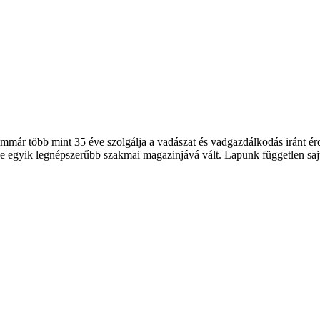
 több mint 35 éve szolgálja a vadászat és vadgazdálkodás iránt érde
 egyik legnépszerűbb szakmai magazinjává vált. Lapunk független sajt