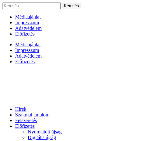
Ugrás
Keresés:
a
tartalomhoz
Médiaajánlat
Impresszum
Adatvédelem
Előfizetés
Médiaajánlat
Impresszum
Adatvédelem
Előfizetés
Hírek
Szakmai tartalom
Felszerelés
Előfizetés
Nyomtatott újság
Digitális újság