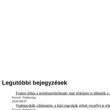
Legutóbbi bejegyzések
Fontos újítás a természetjáróknak: már térképen is láthatók a 
Szerző: Vadászlap
2026.08.07.
Vadmacskák világnapja: a házi macskák rejtett veszélyt is jel
Szerző: Vadászlap