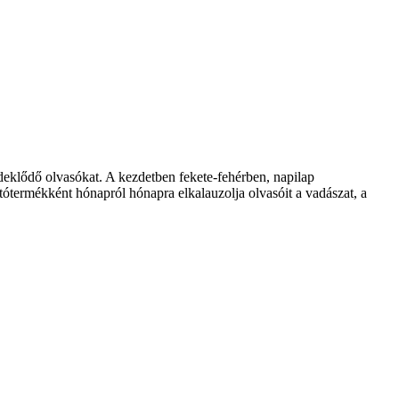
klődő olvasókat. A kezdetben fekete-fehérben, napilap
ótermékként hónapról hónapra elkalauzolja olvasóit a vadászat, a