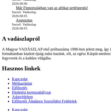
2026.08.06.
Már Finnországban van az afrikai sertéspestis!
Szerző: Vadászlap
2026.08.05.
Augusztus
Szerző: Vadászlap
2026.08.05.
A vadászlapról
A Magyar VADÁSZLAP első próbaszáma 1990-ben jelent meg, így immár
formátumban kiadott újság mára hazánk, sőt, az egész Kárpát-medence
fegyverek és a kultúra világába.
Hasznos linkek
Kapcsolat
Médiaajánlat
Előfizetés
Hirdetési keretszabályzat
Adatvédelem
Előfizetői Általános Szerződési Feltételek
Kapcsolat