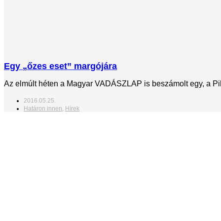
Egy „őzes eset” margójára
Az elmúlt héten a Magyar VADÁSZLAP is beszámolt egy, a Pilisi
2016.05.25.
Határon innen
,
Hírek