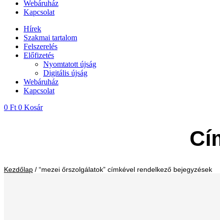
Webáruház
Kapcsolat
Hírek
Szakmai tartalom
Felszerelés
Előfizetés
Nyomtatott újság
Digitális újság
Webáruház
Kapcsolat
0
Ft
0
Kosár
Cí
Kezdőlap
/ “mezei őrszolgálatok” címkével rendelkező bejegyzések