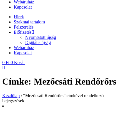
Webáruház
Kapcsolat
Hírek
Szakmai tartalom
Felszerelés
Előfizetés
Nyomtatott újság
Digitális újság
Webáruház
Kapcsolat
0
Ft
0
Kosár
Címke: Mezőcsáti Rendőrőrs
Kezdőlap
/ “Mezőcsáti Rendőrőrs” címkével rendelkező
bejegyzések