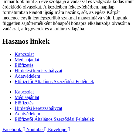
immár több mint 35 éve szolgálja a vadászat és vadgazdálkodás iránt
érdeklődő olvasókat. A kezdetben fekete-fehérben, napilap
formátumban kiadott újság mára hazánk, sőt, az egész Kárpát-
medence egyik legnépszerűbb szakmai magazinjává vált. Lapunk
független sajtótermékként hónapról hónapra elkalauzolja olvasóit a
vadászat, a fegyverek és a kultúra világába.
Hasznos linkek
Kapcsolat
Médiaajánlat
Előfizetés
Hirdetési keretszabályzat
Adatvédelem
Előfizetői Általános Szerződési Feltételek
Kapcsolat
Médiaajánlat
Előfizetés
Hirdetési keretszabályzat
Adatvédelem
Előfizetői Általános Szerződési Feltételek
Facebook
Youtube
Envelope