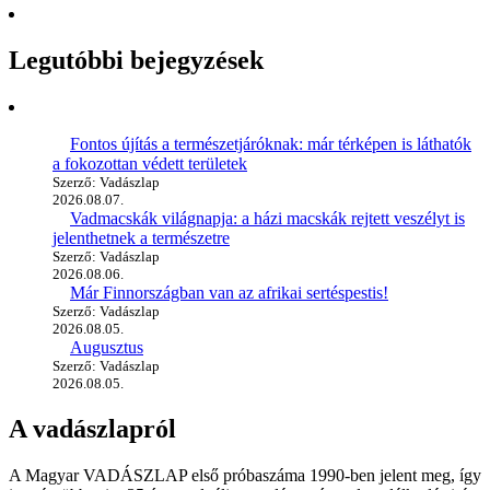
Legutóbbi bejegyzések
Fontos újítás a természetjáróknak: már térképen is láthatók
a fokozottan védett területek
Szerző: Vadászlap
2026.08.07.
Vadmacskák világnapja: a házi macskák rejtett veszélyt is
jelenthetnek a természetre
Szerző: Vadászlap
2026.08.06.
Már Finnországban van az afrikai sertéspestis!
Szerző: Vadászlap
2026.08.05.
Augusztus
Szerző: Vadászlap
2026.08.05.
A vadászlapról
A Magyar VADÁSZLAP első próbaszáma 1990-ben jelent meg, így