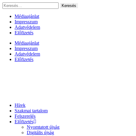
Ugrás
Keresés:
a
tartalomhoz
Médiaajánlat
Impresszum
Adatvédelem
Előfizetés
Médiaajánlat
Impresszum
Adatvédelem
Előfizetés
Hírek
Szakmai tartalom
Felszerelés
Előfizetés
Nyomtatott újság
Digitális újság