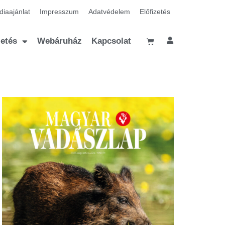
iaajánlat
Impresszum
Adatvédelem
Előfizetés
zetés
Webáruház
Kapcsolat