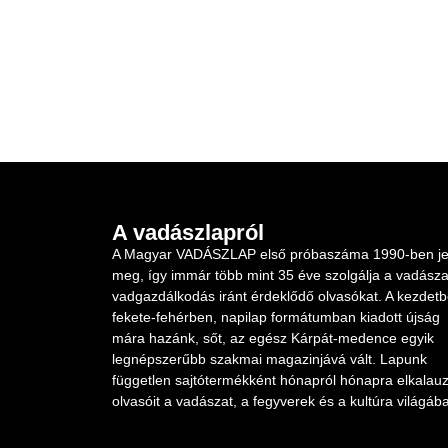
A vadászlapról
A Magyar VADÁSZLAP első próbaszáma 1990-ben je
meg, így immár több mint 35 éve szolgálja a vadásza
vadgazdálkodás iránt érdeklődő olvasókat. A kezdet
fekete-fehérben, napilap formátumban kiadott újság
mára hazánk, sőt, az egész Kárpát-medence egyik
legnépszerűbb szakmai magazinjává vált. Lapunk
független sajtótermékként hónapról hónapra elkalauz
olvasóit a vadászat, a fegyverek és a kultúra világába