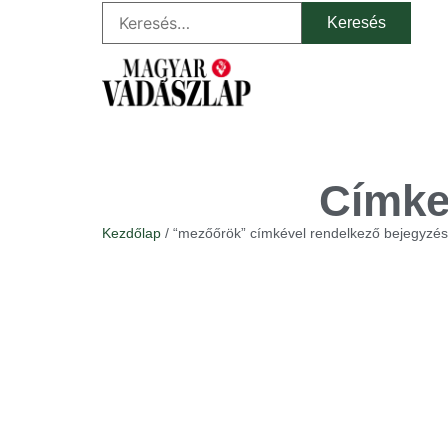
Címke
Kezdőlap
/ “mezőőrök” címkével rendelkező bejegyzé