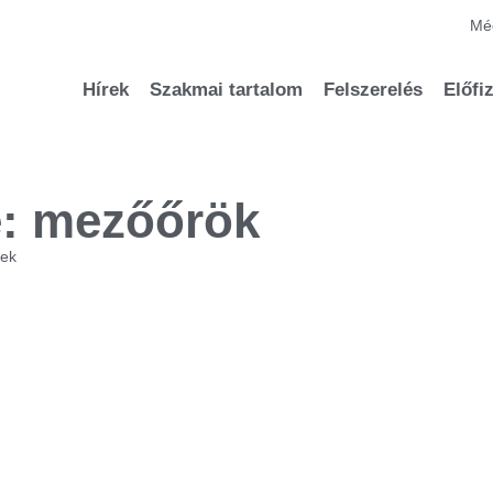
Méd
Hírek
Szakmai tartalom
Felszerelés
Előfi
: mezőőrök
sek