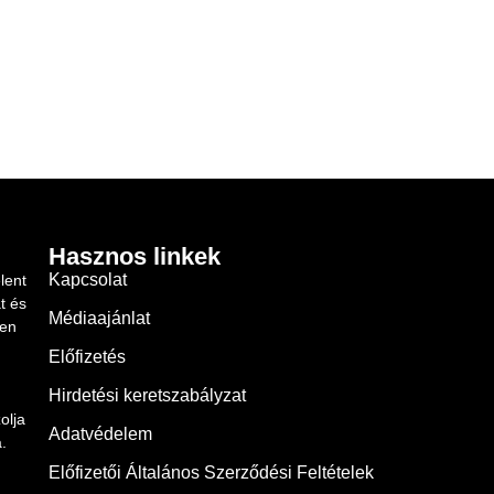
Hasznos linkek
Kapcsolat
lent
t és
Médiaajánlat
ben
Előfizetés
Hirdetési keretszabályzat
olja
Adatvédelem
.
Előfizetői Általános Szerződési Feltételek