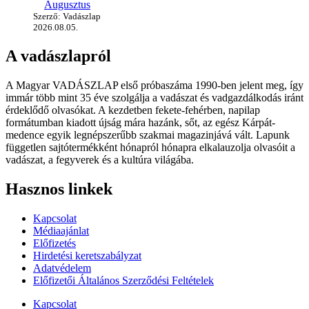
Augusztus
Szerző: Vadászlap
2026.08.05.
A vadászlapról
A Magyar VADÁSZLAP első próbaszáma 1990-ben jelent meg, így
immár több mint 35 éve szolgálja a vadászat és vadgazdálkodás iránt
érdeklődő olvasókat. A kezdetben fekete-fehérben, napilap
formátumban kiadott újság mára hazánk, sőt, az egész Kárpát-
medence egyik legnépszerűbb szakmai magazinjává vált. Lapunk
független sajtótermékként hónapról hónapra elkalauzolja olvasóit a
vadászat, a fegyverek és a kultúra világába.
Hasznos linkek
Kapcsolat
Médiaajánlat
Előfizetés
Hirdetési keretszabályzat
Adatvédelem
Előfizetői Általános Szerződési Feltételek
Kapcsolat