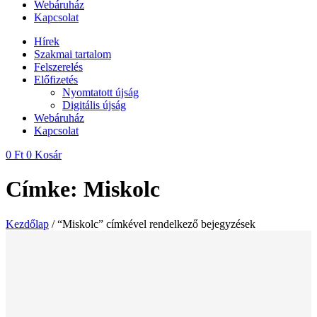
Webáruház
Kapcsolat
Hírek
Szakmai tartalom
Felszerelés
Előfizetés
Nyomtatott újság
Digitális újság
Webáruház
Kapcsolat
0
Ft
0
Kosár
Címke: Miskolc
Kezdőlap
/ “Miskolc” címkével rendelkező bejegyzések