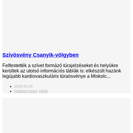
Szívösvény Csanyik-völgyben
Felfestették a szívet formázó túrajelzéseket és helyükre
kerültek az utolsó információs táblák is: elkészült hazánk
legújabb kardiovaszkuláris túraösvénye a Miskolc...
2018.05.24.
Határon innen
,
Hírek