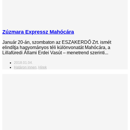
Zúzmara Expressz Mahócára
Január 20-án, szombaton az ESZAKERDŐ Zrt. ismét
elindítja hagyományos téli különvonatát Mahócára, a
Lillafüredi Állami Erdei Vasút – menetrend szerinti...
2018.01.04.
Határon innen
,
Hírek