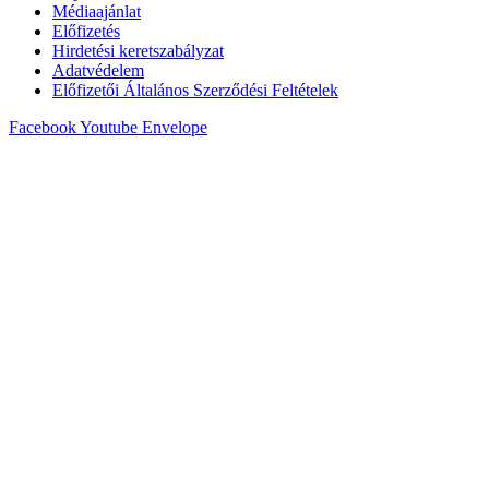
Médiaajánlat
Előfizetés
Hirdetési keretszabályzat
Adatvédelem
Előfizetői Általános Szerződési Feltételek
Facebook
Youtube
Envelope