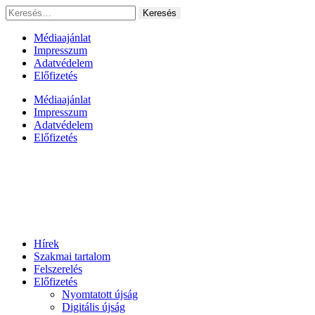
Ugrás
Keresés:
a
tartalomhoz
Médiaajánlat
Impresszum
Adatvédelem
Előfizetés
Médiaajánlat
Impresszum
Adatvédelem
Előfizetés
Hírek
Szakmai tartalom
Felszerelés
Előfizetés
Nyomtatott újság
Digitális újság