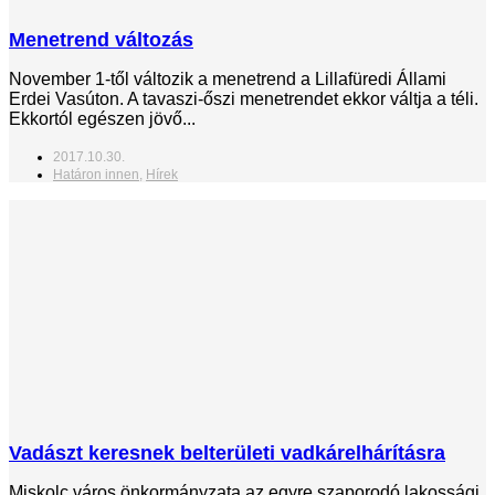
Menetrend változás
November 1-től változik a menetrend a Lillafüredi Állami
Erdei Vasúton. A tavaszi-őszi menetrendet ekkor váltja a téli.
Ekkortól egészen jövő...
2017.10.30.
Határon innen
,
Hírek
Vadászt keresnek belterületi vadkárelhárításra
Miskolc város önkormányzata az egyre szaporodó lakossági