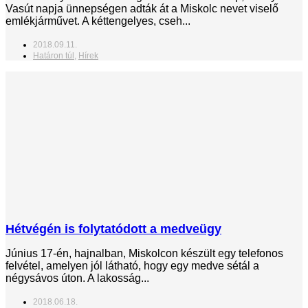
Vasút napja ünnepségen adták át a Miskolc nevet viselő
emlékjárművet. A kéttengelyes, cseh...
2018.09.11.
Határon túl
,
Hírek
Hétvégén is folytatódott a medveügy
Június 17-én, hajnalban, Miskolcon készült egy telefonos
felvétel, amelyen jól látható, hogy egy medve sétál a
négysávos úton. A lakosság...
2018.06.18.