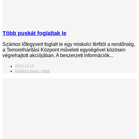
Több puskát foglaltak le
Számos lőfegyvert foglalt le egy miskolci férfitól a rendőrség,
a Terrorelhárítási Központ műveleti egységével közösen
végrehajtott akciójában. A beszerzett információk...
2018.10.19.
Határon innen
,
Hírek