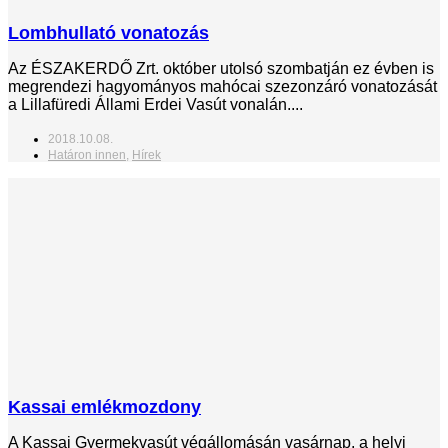
Lombhullató vonatozás
Az ÉSZAKERDŐ Zrt. október utolsó szombatján ez évben is
megrendezi hagyományos mahócai szezonzáró vonatozását
a Lillafüredi Állami Erdei Vasút vonalán....
2018.10.08.
Határon innen
,
Hírek
Kassai emlékmozdony
A Kassai Gyermekvasút végállomásán vasárnap, a helyi