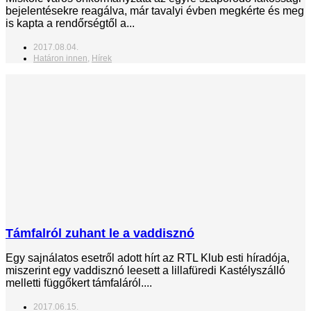
bejelentésekre reagálva, már tavalyi évben megkérte és meg
is kapta a rendőrségtől a...
2017.08.04.
Határon innen
,
Hírek
Támfalról zuhant le a vaddisznó
Egy sajnálatos esetről adott hírt az RTL Klub esti híradója,
miszerint egy vaddisznó leesett a lillafüredi Kastélyszálló
melletti függőkert támfaláról....
2017.06.15.