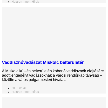
Határon innen
,
Hírek
Vaddisznóvadászat Miskolc belterületén
A Miskolc kül- és belterületén kóborló vaddisznók elejtésére
adott engedélyt vadászoknak a városi rendőrkapitányság –
közölte a város polgármesteri hivatala...
2018.05.31.
Határon innen
,
Hírek