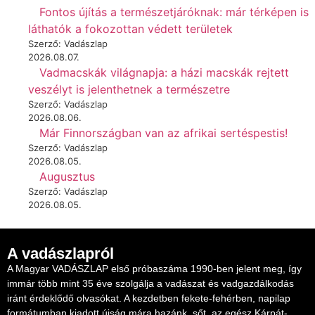
Fontos újítás a természetjáróknak: már térképen is
láthatók a fokozottan védett területek
Szerző: Vadászlap
2026.08.07.
Vadmacskák világnapja: a házi macskák rejtett
veszélyt is jelenthetnek a természetre
Szerző: Vadászlap
2026.08.06.
Már Finnországban van az afrikai sertéspestis!
Szerző: Vadászlap
2026.08.05.
Augusztus
Szerző: Vadászlap
2026.08.05.
A vadászlapról
A Magyar VADÁSZLAP első próbaszáma 1990-ben jelent meg, így
immár több mint 35 éve szolgálja a vadászat és vadgazdálkodás
iránt érdeklődő olvasókat. A kezdetben fekete-fehérben, napilap
formátumban kiadott újság mára hazánk, sőt, az egész Kárpát-