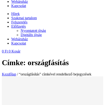
Webáruház
Kapcsolat
Hírek
Szakmai tartalom
Felszerelés
Előfizetés
Nyomtatott újság
Digitális újság
Webáruház
Kapcsolat
0
Ft
0
Kosár
Címke: országfásítás
Kezdőlap
/ “országfásítás” címkével rendelkező bejegyzések