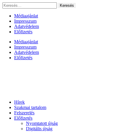
Ugrás
Keresés:
a
tartalomhoz
Médiaajánlat
Impresszum
Adatvédelem
Előfizetés
Médiaajánlat
Impresszum
Adatvédelem
Előfizetés
Hírek
Szakmai tartalom
Felszerelés
Előfizetés
Nyomtatott újság
Digitális újság