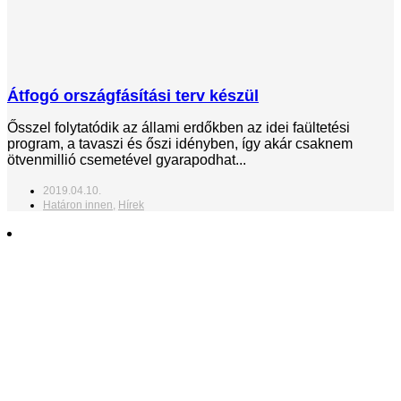
Átfogó országfásítási terv készül
Ősszel folytatódik az állami erdőkben az idei faültetési
program, a tavaszi és őszi idényben, így akár csaknem
ötvenmillió csemetével gyarapodhat...
2019.04.10.
Határon innen
,
Hírek