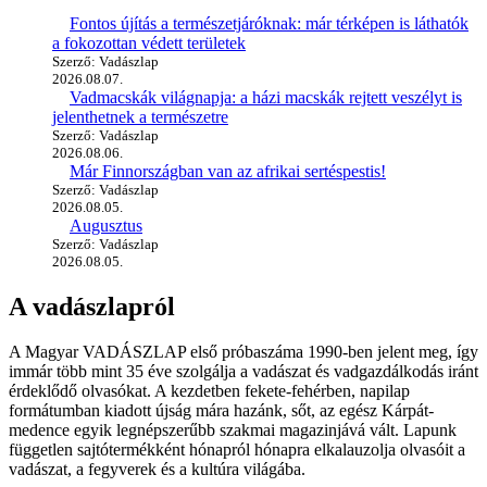
Fontos újítás a természetjáróknak: már térképen is láthatók
a fokozottan védett területek
Szerző: Vadászlap
2026.08.07.
Vadmacskák világnapja: a házi macskák rejtett veszélyt is
jelenthetnek a természetre
Szerző: Vadászlap
2026.08.06.
Már Finnországban van az afrikai sertéspestis!
Szerző: Vadászlap
2026.08.05.
Augusztus
Szerző: Vadászlap
2026.08.05.
A vadászlapról
A Magyar VADÁSZLAP első próbaszáma 1990-ben jelent meg, így
immár több mint 35 éve szolgálja a vadászat és vadgazdálkodás iránt
érdeklődő olvasókat. A kezdetben fekete-fehérben, napilap
formátumban kiadott újság mára hazánk, sőt, az egész Kárpát-
medence egyik legnépszerűbb szakmai magazinjává vált. Lapunk
független sajtótermékként hónapról hónapra elkalauzolja olvasóit a
vadászat, a fegyverek és a kultúra világába.