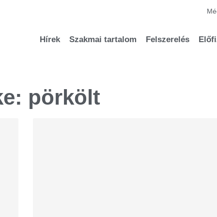
Méd
Hírek
Szakmai tartalom
Felszerelés
Előf
e: pörkölt