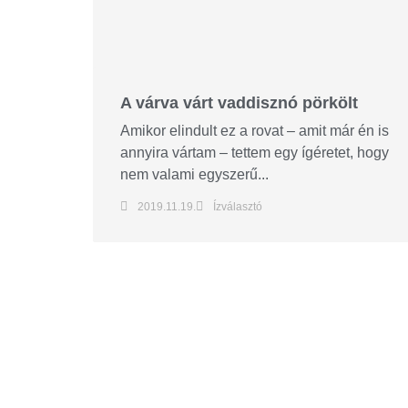
A várva várt vaddisznó pörkölt
Amikor elindult ez a rovat – amit már én is
annyira vártam – tettem egy ígéretet, hogy
nem valami egyszerű...
2019.11.19.
Ízválasztó