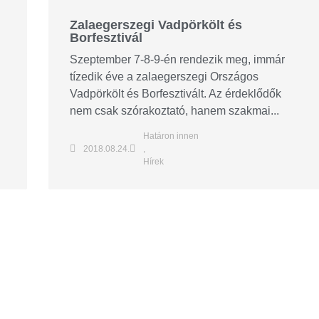
Zalaegerszegi Vadpörkölt és
Borfesztivál
Szeptember 7-8-9-én rendezik meg, immár
tízedik éve a zalaegerszegi Országos
Vadpörkölt és Borfesztivált. Az érdeklődők
nem csak szórakoztató, hanem szakmai...
Határon innen
2018.08.24.
,
Hírek