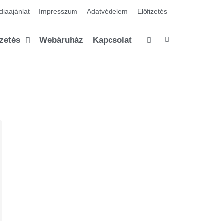
iaajánlat
Impresszum
Adatvédelem
Előfizetés
izetés
Webáruház
Kapcsolat