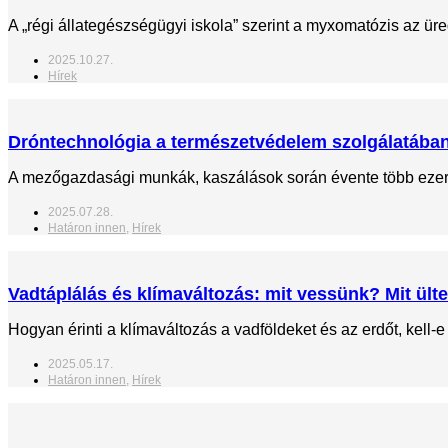
A „régi állategészségügyi iskola” szerint a myxomatózis az üre
2025.10.27.
Hírek
Dróntechnológia a természetvédelem szolgálatába
A mezőgazdasági munkák, kaszálások során évente több ezer 
2025.07.28.
Határon innen
,
Hírek
Vadtáplálás és klímaváltozás: mit vessünk? Mit ül
Hogyan érinti a klímaváltozás a vadföldeket és az erdőt, kell
2025.05.17.
Határon innen
,
Hírek