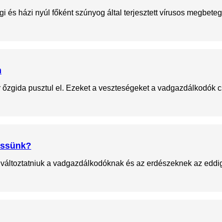
gi és házi nyúl főként szúnyog által terjesztett vírusos megbete
n
őzgida pusztul el. Ezeket a veszteségeket a vadgazdálkodók c
tessünk?
-e változtatniuk a vadgazdálkodóknak és az erdészeknek az eddi