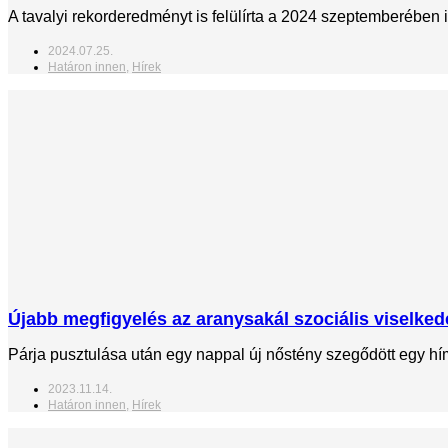
A tavalyi rekorderedményt is felülírta a 2024 szeptemberében 
2024.07.25.
Határon innen
,
Hírek
Újabb megfigyelés az aranysakál szociális viselke
Párja pusztulása után egy nappal új nőstény szegődött egy 
2023.11.14.
Határon innen
,
Hírek