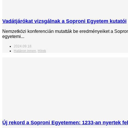
Vadátjárókat vizsgálnak a Soproni Egyetem kutatói
Nemzetközi konferencián mutatták be eredményeiket a Soproni
egyetemi...
2024.09.18.
Határon innen
,
Hírek
Új rekord a Soproni Egyetemen: 1233-an nyertek fel