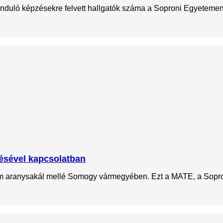
induló képzésekre felvett hallgatók száma a Soproni Egyetemen. 
désével kapcsolatban
hím aranysakál mellé Somogy vármegyében. Ezt a MATE, a Sopro