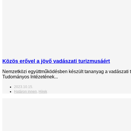
Közös erővel a jövő vadászati turizmusáért
Nemzetközi együttműködésben készült tananyag a vadászati t
Tudományos Intézetének...
2023.10.15.
Határon innen
,
Hírek