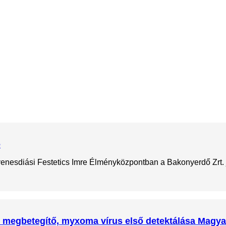
e
gyenesdiási Festetics Imre Élményközpontban a Bakonyerdő Zrt. 
t is megbetegítő, myxoma vírus első detektálása Magy