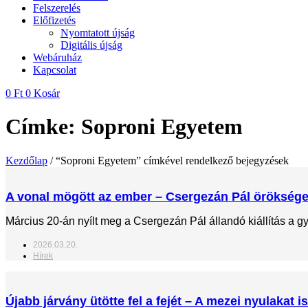
Felszerelés
Előfizetés
Nyomtatott újság
Digitális újság
Webáruház
Kapcsolat
0
Ft
0
Kosár
Címke: Soproni Egyetem
Kezdőlap
/ “Soproni Egyetem” címkével rendelkező bejegyzések
A vonal mögött az ember – Csergezán Pál örökség
Március 20-án nyílt meg a Csergezán Pál állandó kiállítás a 
2026.03.20.
Hírek
Újabb járvány ütötte fel a fejét – A mezei nyulaka