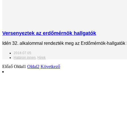
Versenyeztek az erdőmérnök hallgatók
Idén 32. alkalommal rendezték meg az Erdőmérnök-hallgatók S
2018.07.05.
Határon innen
,
Hírek
Előző
Oldal
1
Oldal
2
Következő