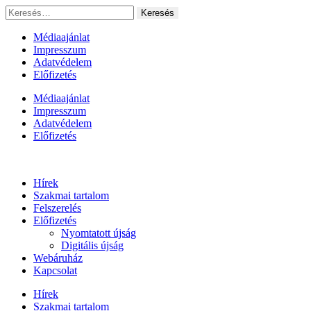
Ugrás
Keresés:
a
tartalomhoz
Médiaajánlat
Impresszum
Adatvédelem
Előfizetés
Médiaajánlat
Impresszum
Adatvédelem
Előfizetés
Hírek
Szakmai tartalom
Felszerelés
Előfizetés
Nyomtatott újság
Digitális újság
Webáruház
Kapcsolat
Hírek
Szakmai tartalom