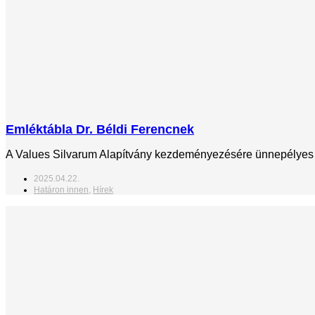
Emléktábla Dr. Béldi Ferencnek
A Values Silvarum Alapítvány kezdeményezésére ünnepélyes ker
2025.04.22.
Határon innen
,
Hírek