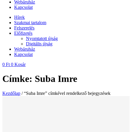
Webáruház
Kapcsolat
Hírek
Szakmai tartalom
Felszerelés
Előfizetés
Nyomtatott újság
Digitális újság
Webáruház
Kapcsolat
0
Ft
0
Kosár
Címke: Suba Imre
Kezdőlap
/ “Suba Imre” címkével rendelkező bejegyzések