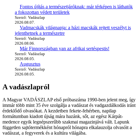
Fontos újítás a természetjáróknak: már térképen is láthatók
a fokozottan védett területek
Szerző: Vadászlap
2026.08.07.
Vadmacskák világnapja: a házi macskák rejtett veszélyt is
jelenthetnek a természetre
Szerző: Vadászlap
2026.08.06.
Már Finnországban van az afrikai sertéspestis!
Szerző: Vadászlap
2026.08.05.
Augusztus
Szerző: Vadászlap
2026.08.05.
A vadászlapról
A Magyar VADÁSZLAP első próbaszáma 1990-ben jelent meg, így
immár több mint 35 éve szolgálja a vadászat és vadgazdálkodás iránt
érdeklődő olvasókat. A kezdetben fekete-fehérben, napilap
formátumban kiadott újság mára hazánk, sőt, az egész Kárpát-
medence egyik legnépszerűbb szakmai magazinjává vált. Lapunk
független sajtótermékként hónapról hónapra elkalauzolja olvasóit a
vadászat, a fegyverek és a kultúra világába.