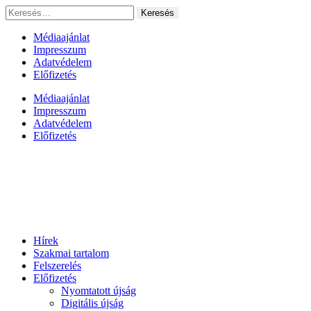
Ugrás
Keresés:
a
tartalomhoz
Médiaajánlat
Impresszum
Adatvédelem
Előfizetés
Médiaajánlat
Impresszum
Adatvédelem
Előfizetés
Hírek
Szakmai tartalom
Felszerelés
Előfizetés
Nyomtatott újság
Digitális újság