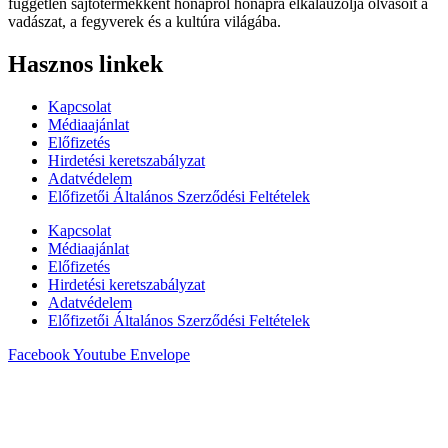
független sajtótermékként hónapról hónapra elkalauzolja olvasóit a
vadászat, a fegyverek és a kultúra világába.
Hasznos linkek
Kapcsolat
Médiaajánlat
Előfizetés
Hirdetési keretszabályzat
Adatvédelem
Előfizetői Általános Szerződési Feltételek
Kapcsolat
Médiaajánlat
Előfizetés
Hirdetési keretszabályzat
Adatvédelem
Előfizetői Általános Szerződési Feltételek
Facebook
Youtube
Envelope