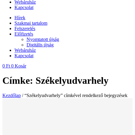
Webáruház
Kapcsolat
Hírek
Szakmai tartalom
Felszerelés
Előfizetés
Nyomtatott újság
Digitális újság
Webáruház
Kapcsolat
0
Ft
0
Kosár
Címke: Székelyudvarhely
Kezdőlap
/ “Székelyudvarhely” címkével rendelkező bejegyzések