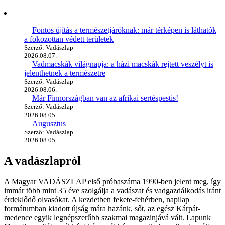
Fontos újítás a természetjáróknak: már térképen is láthatók
a fokozottan védett területek
Szerző: Vadászlap
2026.08.07.
Vadmacskák világnapja: a házi macskák rejtett veszélyt is
jelenthetnek a természetre
Szerző: Vadászlap
2026.08.06.
Már Finnországban van az afrikai sertéspestis!
Szerző: Vadászlap
2026.08.05.
Augusztus
Szerző: Vadászlap
2026.08.05.
A vadászlapról
A Magyar VADÁSZLAP első próbaszáma 1990-ben jelent meg, így
immár több mint 35 éve szolgálja a vadászat és vadgazdálkodás iránt
érdeklődő olvasókat. A kezdetben fekete-fehérben, napilap
formátumban kiadott újság mára hazánk, sőt, az egész Kárpát-
medence egyik legnépszerűbb szakmai magazinjává vált. Lapunk