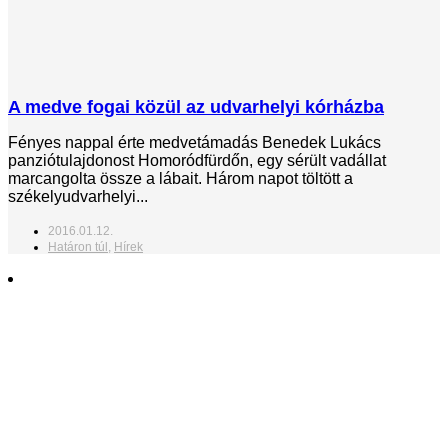
A medve fogai közül az udvarhelyi kórházba
Fényes nappal érte medvetámadás Benedek Lukács
panziótulajdonost Homoródfürdőn, egy sérült vadállat
marcangolta össze a lábait. Három napot töltött a
székelyudvarhelyi...
2016.01.12.
Határon túl
,
Hírek