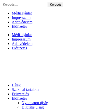
Ugrás
Keresés:
a
tartalomhoz
Médiaajánlat
Impresszum
Adatvédelem
Előfizetés
Médiaajánlat
Impresszum
Adatvédelem
Előfizetés
Hírek
Szakmai tartalom
Felszerelés
Előfizetés
Nyomtatott újság
Digitális újság