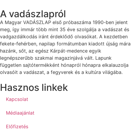
A vadászlapról
A Magyar VADÁSZLAP első próbaszáma 1990-ben jelent
meg, így immár több mint 35 éve szolgálja a vadászat és
vadgazdálkodás iránt érdeklődő olvasókat. A kezdetben
fekete-fehérben, napilap formátumban kiadott újság mára
hazánk, sőt, az egész Kárpát-medence egyik
legnépszerűbb szakmai magazinjává vált. Lapunk
független sajtótermékként hónapról hónapra elkalauzolja
olvasóit a vadászat, a fegyverek és a kultúra világába.
Hasznos linkek
Kapcsolat
Médiaajánlat
Előfizetés