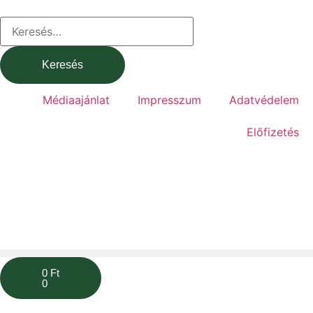
Médiaajánlat
Impresszum
Adatvédelem
Előfizetés
0
Ft
0