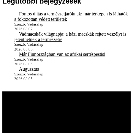
Legutóbbi bejegyzések
Fontos újítás a természetjáróknak: már térképen is láthatók
a fokozottan védett területek
Szerző: Vadászlap
2026.08.07.
Vadmacskák világnapja: a házi macskák rejtett veszélyt is
jelenthetnek a természetre
Szerző: Vadászlap
2026.08.06.
Már Finnországban van az afrikai sertéspestis!
Szerző: Vadászlap
2026.08.05.
Augusztus
Szerző: Vadászlap
2026.08.05.
A vadászlapról
A Magyar VADÁSZLAP első próbaszáma 1990-ben jelent meg, így
immár több mint 35 éve szolgálja a vadászat és vadgazdálkodás
iránt érdeklődő olvasókat. A kezdetben fekete-fehérben, napilap
formátumban kiadott újság mára hazánk, sőt, az egész Kárpát-
medence egyik legnépszerűbb szakmai magazinjává vált. Lapunk
független sajtótermékként hónapról hónapra elkalauzolja olvasóit a