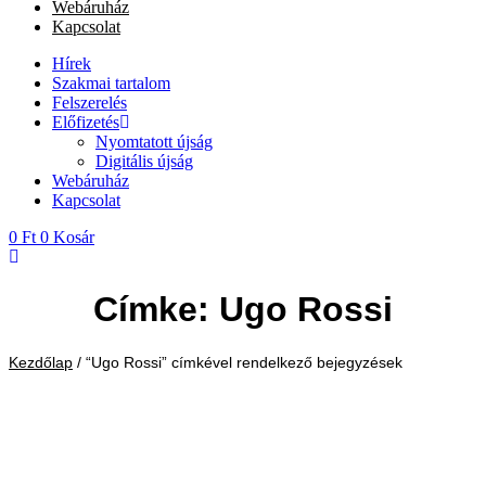
Webáruház
Kapcsolat
Hírek
Szakmai tartalom
Felszerelés
Előfizetés
Nyomtatott újság
Digitális újság
Webáruház
Kapcsolat
0
Ft
0
Kosár
Címke: Ugo Rossi
Kezdőlap
/ “Ugo Rossi” címkével rendelkező bejegyzések