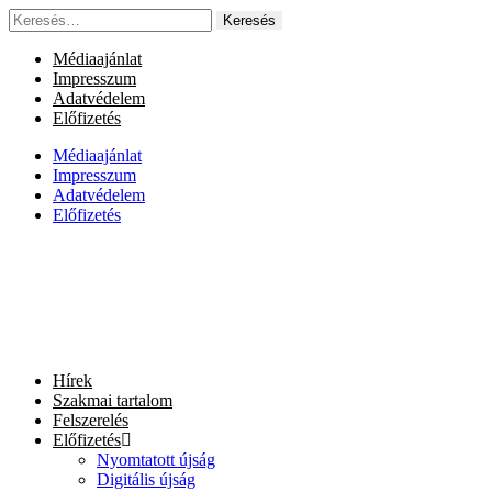
Ugrás
Keresés:
a
tartalomhoz
Médiaajánlat
Impresszum
Adatvédelem
Előfizetés
Médiaajánlat
Impresszum
Adatvédelem
Előfizetés
Hírek
Szakmai tartalom
Felszerelés
Előfizetés
Nyomtatott újság
Digitális újság