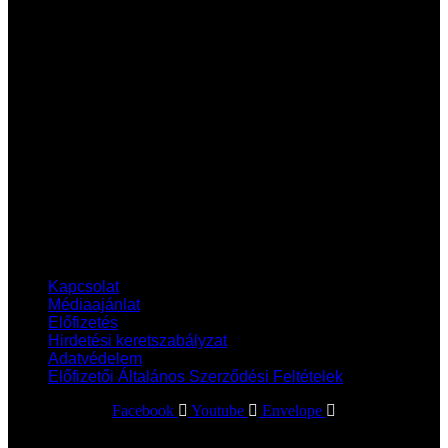
vadászat, a fegyverek és a kultúra világába.
Hasznos linkek
Kapcsolat
Médiaajánlat
Előfizetés
Hirdetési keretszabályzat
Adatvédelem
Előfizetői Általános Szerződési Feltételek
Kapcsolat
Médiaajánlat
Előfizetés
Hirdetési keretszabályzat
Adatvédelem
Előfizetői Általános Szerződési Feltételek
Facebook
Youtube
Envelope