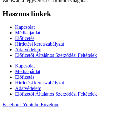
vadászat, a fegyverek és a kultúra világába.
Hasznos linkek
Kapcsolat
Médiaajánlat
Előfizetés
Hirdetési keretszabályzat
Adatvédelem
Előfizetői Általános Szerződési Feltételek
Kapcsolat
Médiaajánlat
Előfizetés
Hirdetési keretszabályzat
Adatvédelem
Előfizetői Általános Szerződési Feltételek
Facebook
Youtube
Envelope