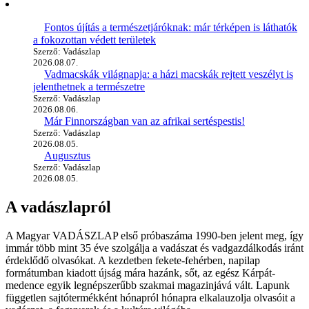
Fontos újítás a természetjáróknak: már térképen is láthatók
a fokozottan védett területek
Szerző: Vadászlap
2026.08.07.
Vadmacskák világnapja: a házi macskák rejtett veszélyt is
jelenthetnek a természetre
Szerző: Vadászlap
2026.08.06.
Már Finnországban van az afrikai sertéspestis!
Szerző: Vadászlap
2026.08.05.
Augusztus
Szerző: Vadászlap
2026.08.05.
A vadászlapról
A Magyar VADÁSZLAP első próbaszáma 1990-ben jelent meg, így
immár több mint 35 éve szolgálja a vadászat és vadgazdálkodás iránt
érdeklődő olvasókat. A kezdetben fekete-fehérben, napilap
formátumban kiadott újság mára hazánk, sőt, az egész Kárpát-
medence egyik legnépszerűbb szakmai magazinjává vált. Lapunk
független sajtótermékként hónapról hónapra elkalauzolja olvasóit a