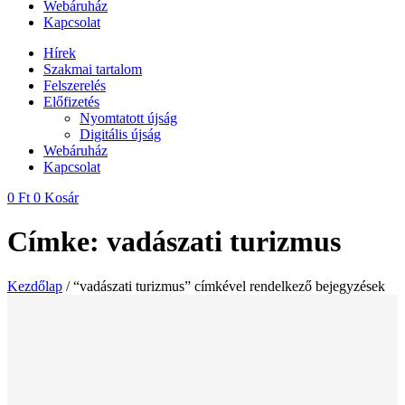
Webáruház
Kapcsolat
Hírek
Szakmai tartalom
Felszerelés
Előfizetés
Nyomtatott újság
Digitális újság
Webáruház
Kapcsolat
0
Ft
0
Kosár
Címke: vadászati turizmus
Kezdőlap
/ “vadászati turizmus” címkével rendelkező bejegyzések