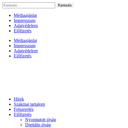
Ugrás
Keresés:
a
tartalomhoz
Médiaajánlat
Impresszum
Adatvédelem
Előfizetés
Médiaajánlat
Impresszum
Adatvédelem
Előfizetés
Hírek
Szakmai tartalom
Felszerelés
Előfizetés
Nyomtatott újság
Digitális újság