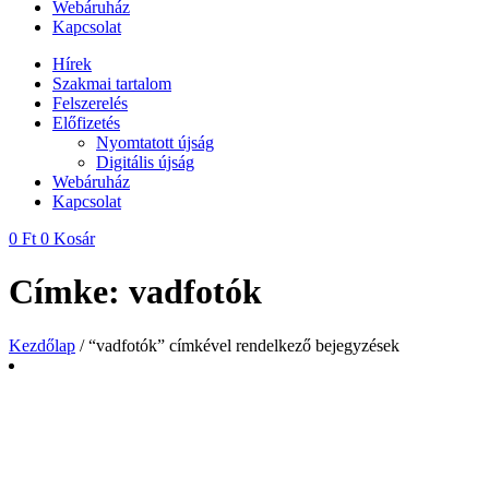
Webáruház
Kapcsolat
Hírek
Szakmai tartalom
Felszerelés
Előfizetés
Nyomtatott újság
Digitális újság
Webáruház
Kapcsolat
0
Ft
0
Kosár
Címke: vadfotók
Kezdőlap
/ “vadfotók” címkével rendelkező bejegyzések