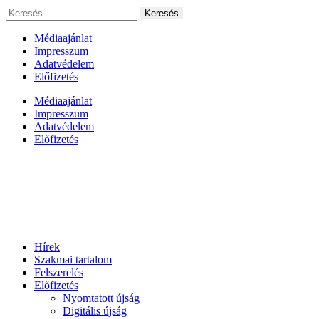
Ugrás
Keresés:
a
tartalomhoz
Médiaajánlat
Impresszum
Adatvédelem
Előfizetés
Médiaajánlat
Impresszum
Adatvédelem
Előfizetés
Hírek
Szakmai tartalom
Felszerelés
Előfizetés
Nyomtatott újság
Digitális újság