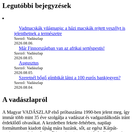
Legutóbbi bejegyzések
Vadmacskák világnapja: a házi macskák rejtett veszélyt is
jelenthetnek a természetre
Szerző: Vadászlap
2026.08.06.
Már Finnországban van az afrikai sertéspestis!
Szerző: Vadászlap
2026.08.05.
Augusztus
Szerző: Vadászlap
2026.08.05.
Szeretnél bőgő gímbikát látni a 100 eurós bankjegyen?
Szerző: Vadászlap
2026.08.04.
A vadászlapról
A Magyar VADÁSZLAP első próbaszáma 1990-ben jelent meg, így
immár több mint 35 éve szolgálja a vadászat és vadgazdálkodás iránt
érdeklődő olvasókat. A kezdetben fekete-fehérben, napilap
formátumban kiadott újság mára hazánk, sőt, az egész Kárpát-