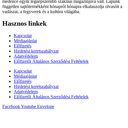
medence egyik legnépszerűbb szakmai magazinjává vált. Lapunk
független sajtótermékként hónapról hónapra elkalauzolja olvasóit a
vadászat, a fegyverek és a kultúra világába.
Hasznos linkek
Kapcsolat
Médiaajánlat
Előfizetés
Hirdetési keretszabályzat
Adatvédelem
Előfizetői Általános Szerződési Feltételek
Kapcsolat
Médiaajánlat
Előfizetés
Hirdetési keretszabályzat
Adatvédelem
Előfizetői Általános Szerződési Feltételek
Facebook
Youtube
Envelope