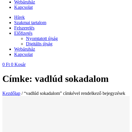
Webáruház
Kapcsolat
Hírek
Szakmai tartalom
Felszerelés
Előfizetés
Nyomtatott újság
Digitális újság
Webáruház
Kapcsolat
0
Ft
0
Kosár
Címke: vadlúd sokadalom
Kezdőlap
/ “vadlúd sokadalom” címkével rendelkező bejegyzések