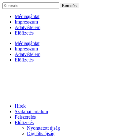
Ugrás
Keresés:
a
tartalomhoz
Médiaajánlat
Impresszum
Adatvédelem
Előfizetés
Médiaajánlat
Impresszum
Adatvédelem
Előfizetés
Hírek
Szakmai tartalom
Felszerelés
Előfizetés
Nyomtatott újság
Digitális újság