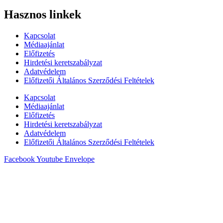
Hasznos linkek
Kapcsolat
Médiaajánlat
Előfizetés
Hirdetési keretszabályzat
Adatvédelem
Előfizetői Általános Szerződési Feltételek
Kapcsolat
Médiaajánlat
Előfizetés
Hirdetési keretszabályzat
Adatvédelem
Előfizetői Általános Szerződési Feltételek
Facebook
Youtube
Envelope