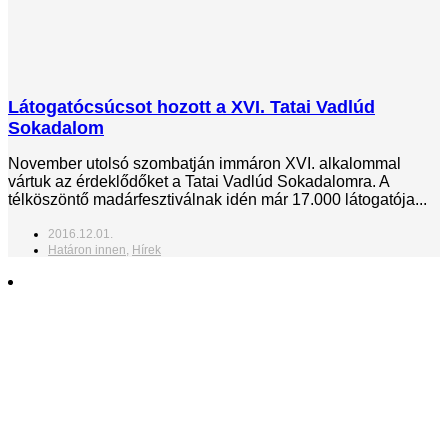
Látogatócsúcsot hozott a XVI. Tatai Vadlúd
Sokadalom
November utolsó szombatján immáron XVI. alkalommal
vártuk az érdeklődőket a Tatai Vadlúd Sokadalomra. A
télköszöntő madárfesztiválnak idén már 17.000 látogatója...
2016.12.01.
Határon innen
,
Hírek