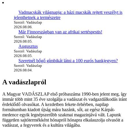
Vadmacskák világnapja: a házi macskák rejtett veszélyt is
jelenthetnek a természetre
Szerző: Vadászlap
2026.08.06.
Már Finnországban van az afrikai sertéspestis!
Szerző: Vadászlap
2026.08.05.
Augusztus
Szerző: Vadászlap
2026.08.05.
Szeretnél bőgő gímbikát látni a 100 eurós bankjegyen?
Szerző: Vadászlap
2026.08.04.
A vadászlapról
A Magyar VADÁSZLAP első próbaszáma 1990-ben jelent meg, így
immár több mint 35 éve szolgálja a vadászat és vadgazdálkodás iránt
érdeklődő olvasókat. A kezdetben fekete-fehérben, napilap
formátumban kiadott újság mára hazánk, sőt, az egész Kárpát-
medence egyik legnépszerűbb szakmai magazinjává vált. Lapunk
független sajtótermékként hónapról hónapra elkalauzolja olvasóit a
vadászat, a fegyverek és a kultúra világába.