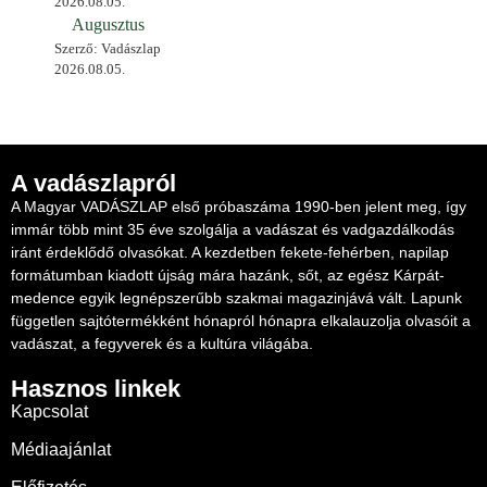
2026.08.05.
Augusztus
Szerző: Vadászlap
2026.08.05.
A vadászlapról
A Magyar VADÁSZLAP első próbaszáma 1990-ben jelent meg, így
immár több mint 35 éve szolgálja a vadászat és vadgazdálkodás
iránt érdeklődő olvasókat. A kezdetben fekete-fehérben, napilap
formátumban kiadott újság mára hazánk, sőt, az egész Kárpát-
medence egyik legnépszerűbb szakmai magazinjává vált. Lapunk
független sajtótermékként hónapról hónapra elkalauzolja olvasóit a
vadászat, a fegyverek és a kultúra világába.
Hasznos linkek
Kapcsolat
Médiaajánlat