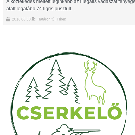
A közlekedés mellett leginkább az illegális vadászat fenyeget
alatt legalább 74 tigris pusztult...
2016.06.30.
Határon túl
,
Hírek