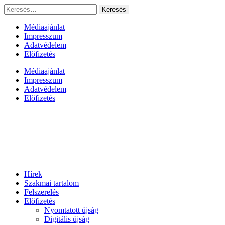
Ugrás
Keresés:
a
tartalomhoz
Médiaajánlat
Impresszum
Adatvédelem
Előfizetés
Médiaajánlat
Impresszum
Adatvédelem
Előfizetés
Hírek
Szakmai tartalom
Felszerelés
Előfizetés
Nyomtatott újság
Digitális újság