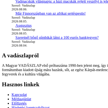
Vadmacskák világnapja: a házi macskák rejtett veszélyt is jel
Szerző: Vadászlap
2026.08.06.
Már Finnországban van az afrikai sertéspestis!
Szerző: Vadászlap
2026.08.05.
Augusztus
Szerző: Vadászlap
2026.08.05.
Szeretnél bőgő gímbikát látni a 100 eurós bankjegyen?
Szerző: Vadászlap
2026.08.04.
A vadászlapról
A Magyar VADÁSZLAP első próbaszáma 1990-ben jelent meg, így immár
formátumban kiadott újság mára hazánk, sőt, az egész Kárpát-medence
fegyverek és a kultúra világába.
Hasznos linkek
Kapcsolat
Médiaajánlat
Előfizetés
Hirdetési keretszabályzat