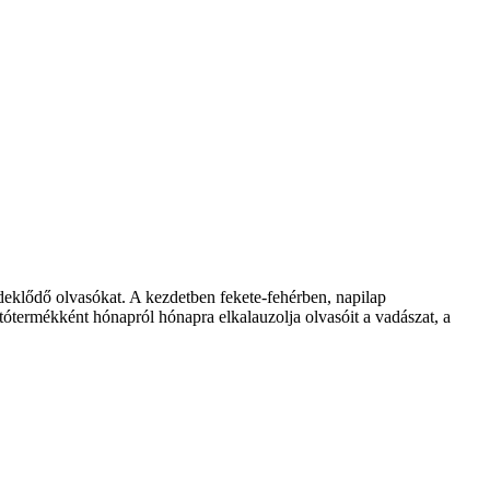
klődő olvasókat. A kezdetben fekete-fehérben, napilap
ótermékként hónapról hónapra elkalauzolja olvasóit a vadászat, a