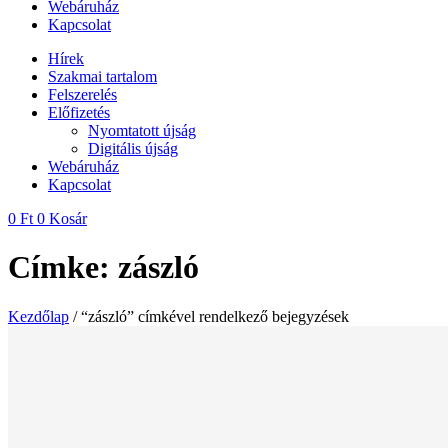
Webáruház
Kapcsolat
Hírek
Szakmai tartalom
Felszerelés
Előfizetés
Nyomtatott újság
Digitális újság
Webáruház
Kapcsolat
0
Ft
0
Kosár
Címke: zászló
Kezdőlap
/ “zászló” címkével rendelkező bejegyzések