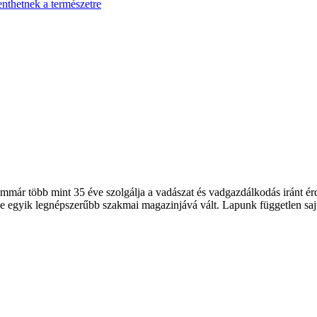
enthetnek a természetre
 több mint 35 éve szolgálja a vadászat és vadgazdálkodás iránt érde
 egyik legnépszerűbb szakmai magazinjává vált. Lapunk független sajt