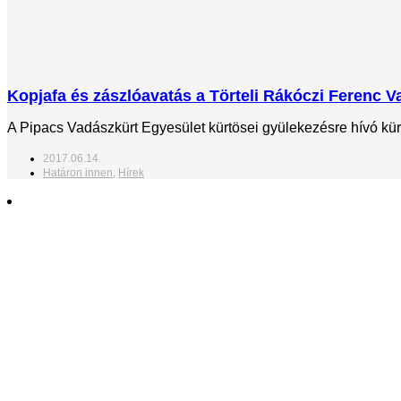
Kopjafa és zászlóavatás a Törteli Rákóczi Ferenc 
A Pipacs Vadászkürt Egyesület kürtösei gyülekezésre hívó kürt
2017.06.14.
Határon innen
,
Hírek