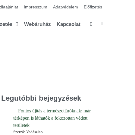
iaajánlat
Impresszum
Adatvédelem
Előfizetés
izetés
Webáruház
Kapcsolat
Legutóbbi bejegyzések
Fontos újítás a természetjáróknak: már
térképen is láthatók a fokozottan védett
területek
Szerző: Vadászlap