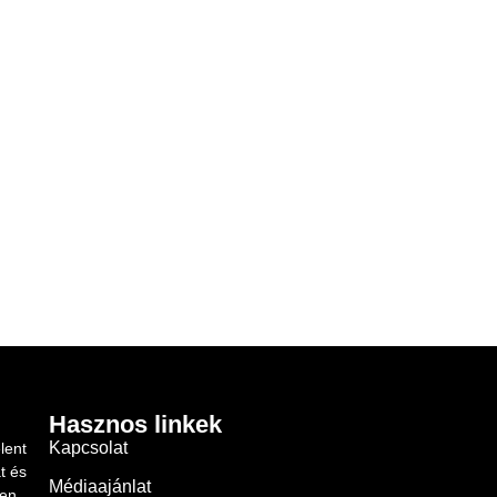
Hasznos linkek
Kapcsolat
lent
t és
Médiaajánlat
ben