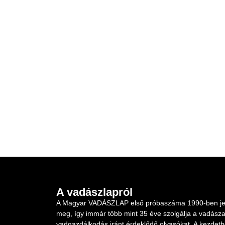
A vadászlapról
A Magyar VADÁSZLAP első próbaszáma 1990-ben je
meg, így immár több mint 35 éve szolgálja a vadásza
vadgazdálkodás iránt érdeklődő olvasókat. A kezdet