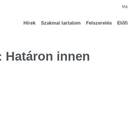
Méd
Hírek
Szakmai tartalom
Felszerelés
Előf
: Határon innen