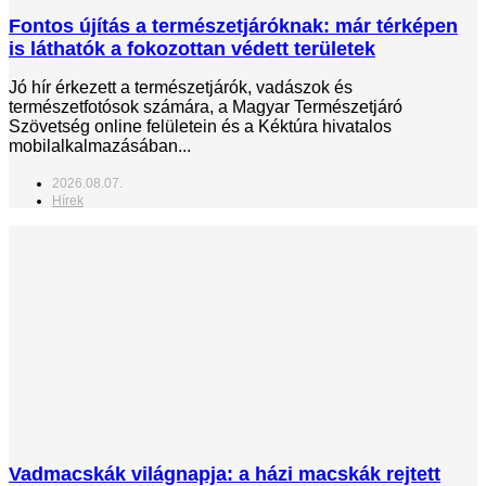
Fontos újítás a természetjáróknak: már térképen
is láthatók a fokozottan védett területek
Jó hír érkezett a természetjárók, vadászok és
természetfotósok számára, a Magyar Természetjáró
Szövetség online felületein és a Kéktúra hivatalos
mobilalkalmazásában...
2026.08.07.
Hírek
Vadmacskák világnapja: a házi macskák rejtett