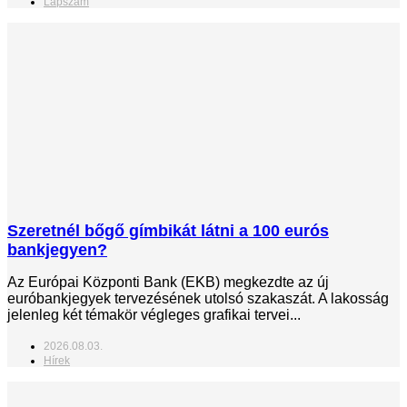
Lapszám
Szeretnél bőgő gímbikát látni a 100 eurós
bankjegyen?
Az Európai Központi Bank (EKB) megkezdte az új
euróbankjegyek tervezésének utolsó szakaszát. A lakosság
jelenleg két témakör végleges grafikai tervei...
2026.08.03.
Hírek