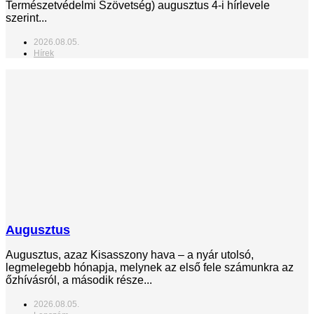
Természetvédelmi Szövetség) augusztus 4-i hírlevele
szerint...
2026.08.05.
Hírek
Augusztus
Augusztus, azaz Kisasszony hava – a nyár utolsó,
legmelegebb hónapja, melynek az első fele számunkra az
őzhívásról, a második része...
2026.08.05.