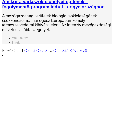
Amikor a vadászok élőhelyet építenek –
fogolymentő program indult Lengyelországban
A mezőgazdasági területek biológiai sokféleségének
csökkenése ma már egész Európában komoly
természetvédelmi kihívást jelent. Az intenzív mezőgazdasági
művelés, a táblaszegélyek...
2026.07.22.
Hírek
Előző
Oldal
1
Oldal
2
Oldal
3
…
Oldal
325
Következő