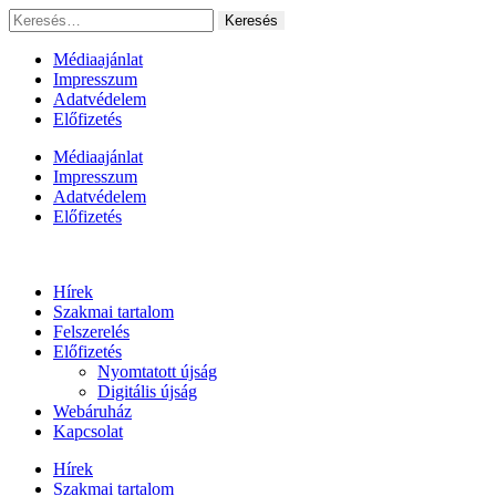
Ugrás
Keresés:
a
tartalomhoz
Médiaajánlat
Impresszum
Adatvédelem
Előfizetés
Médiaajánlat
Impresszum
Adatvédelem
Előfizetés
Hírek
Szakmai tartalom
Felszerelés
Előfizetés
Nyomtatott újság
Digitális újság
Webáruház
Kapcsolat
Hírek
Szakmai tartalom