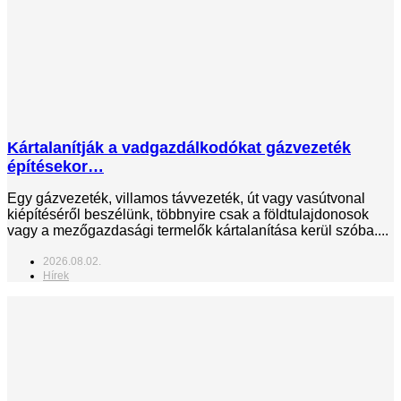
Kártalanítják a vadgazdálkodókat gázvezeték
építésekor…
Egy gázvezeték, villamos távvezeték, út vagy vasútvonal
kiépítéséről beszélünk, többnyire csak a földtulajdonosok
vagy a mezőgazdasági termelők kártalanítása kerül szóba....
2026.08.02.
Hírek