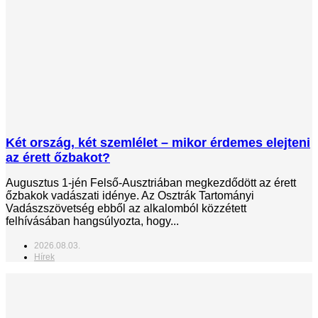
Két ország, két szemlélet – mikor érdemes elejteni
az érett őzbakot?
Augusztus 1-jén Felső-Ausztriában megkezdődött az érett
őzbakok vadászati idénye. Az Osztrák Tartományi
Vadászszövetség ebből az alkalomból közzétett
felhívásában hangsúlyozta, hogy...
2026.08.03.
Hírek