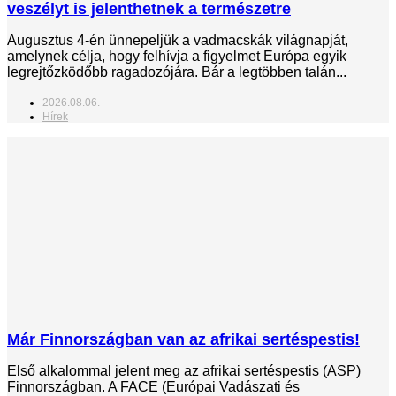
veszélyt is jelenthetnek a természetre
Augusztus 4-én ünnepeljük a vadmacskák világnapját,
amelynek célja, hogy felhívja a figyelmet Európa egyik
legrejtőzködőbb ragadozójára. Bár a legtöbben talán...
2026.08.06.
Hírek
Már Finnországban van az afrikai sertéspestis!
Első alkalommal jelent meg az afrikai sertéspestis (ASP)
Finnországban. A FACE (Európai Vadászati és