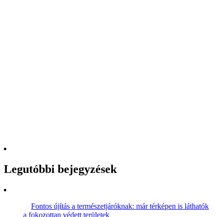
Legutóbbi bejegyzések
Fontos újítás a természetjáróknak: már térképen is láthatók
a fokozottan védett területek