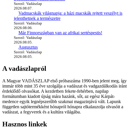
Szerző: Vadászlap
2026.08.07.
Vadmacskák világnapja: a házi macskák rejtett veszélyt is
jelenthetnek a természetre
Szerző: Vadászlap
2026.08.06.
Már Finnországban van az afrikai sertéspestis!
Szerző: Vadászlap
2026.08.05.
Augusztus
Szerző: Vadászlap
2026.08.05.
A vadászlapról
A Magyar VADÁSZLAP első próbaszáma 1990-ben jelent meg, így
immár több mint 35 éve szolgálja a vadászat és vadgazdálkodás iránt
érdeklődő olvasókat. A kezdetben fekete-fehérben, napilap
formátumban kiadott újság mára hazánk, sőt, az egész Kárpát-
medence egyik legnépszerűbb szakmai magazinjává vált. Lapunk
független sajtótermékként hónapról hónapra elkalauzolja olvasóit a
vadászat, a fegyverek és a kultúra világába.
Hasznos linkek