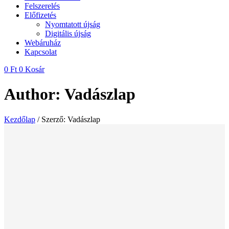
Felszerelés
Előfizetés
Nyomtatott újság
Digitális újság
Webáruház
Kapcsolat
0
Ft
0
Kosár
Author:
Vadászlap
Kezdőlap
/ Szerző: Vadászlap