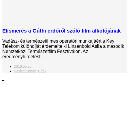
Elismerés a Gúthi erdőről szóló film alkotójának
Vadász- és természetfilmes operatőri munkájáért a Key
Telekom különdíját érdemelte ki Linzenbold Attila a második
Nemzetközi Természetfilm Fesztiválon. Az
eredményhirdetést...
2016.05.25.
Határon innen
,
Hírek