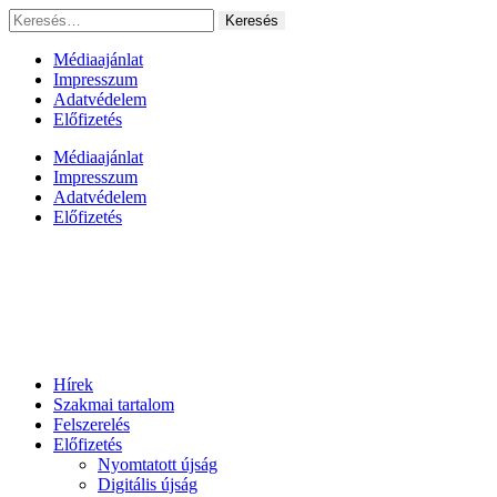
Ugrás
Keresés:
a
tartalomhoz
Médiaajánlat
Impresszum
Adatvédelem
Előfizetés
Médiaajánlat
Impresszum
Adatvédelem
Előfizetés
Hírek
Szakmai tartalom
Felszerelés
Előfizetés
Nyomtatott újság
Digitális újság