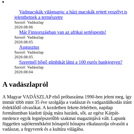
Vadmacskák világnapja: a házi macskák rejtett veszélyt is
jelenthetnek a természetre
Szerző: Vadászlap
2026.08.06.
Már Finnországban van az afrikai sertéspestis!
Szerző: Vadászlap
2026.08.05.
Augusztus
Szerző: Vadászlap
2026.08.05.
Szeretnél bőgő gímbikát látni a 100 eurós bankjegyen?
Szerző: Vadászlap
2026.08.04.
A vadászlapról
A Magyar VADÁSZLAP első próbaszáma 1990-ben jelent meg, így
immár több mint 35 éve szolgálja a vadászat és vadgazdálkodás iránt
érdeklődő olvasókat. A kezdetben fekete-fehérben, napilap
formátumban kiadott újság mára hazánk, sőt, az egész Kárpát-
medence egyik legnépszerűbb szakmai magazinjává vált. Lapunk
független sajtótermékként hónapról hónapra elkalauzolja olvasóit a
vadászat, a fegyverek és a kultúra világába.