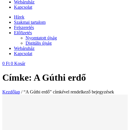
Webáruház
Kapcsolat
Hírek
Szakmai tartalom
Felszerelés
Előfizetés
Nyomtatott újság
Digitális újság
Webáruház
Kapcsolat
0
Ft
0
Kosár
Címke: A Gúthi erdő
Kezdőlap
/ “A Gúthi erdő” címkével rendelkező bejegyzések