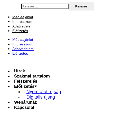
Ugrás
Keresés:
a
tartalomhoz
Médiaajánlat
Impresszum
Adatvédelem
Előfizetés
Médiaajánlat
Impresszum
Adatvédelem
Előfizetés
Hírek
Szakmai tartalom
Felszerelés
Előfizetés
Nyomtatott újság
Digitális újság
Webáruház
Kapcsolat