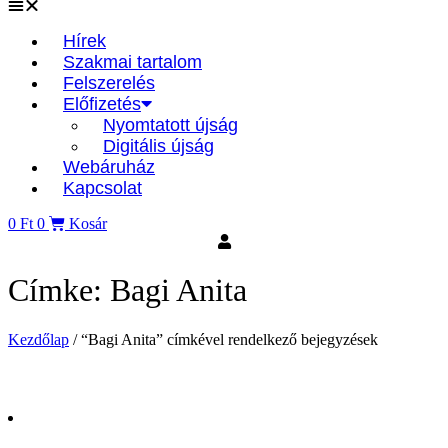
Hírek
Szakmai tartalom
Felszerelés
Előfizetés
Nyomtatott újság
Digitális újság
Webáruház
Kapcsolat
0
Ft
0
Kosár
Címke: Bagi Anita
Kezdőlap
/ “Bagi Anita” címkével rendelkező bejegyzések