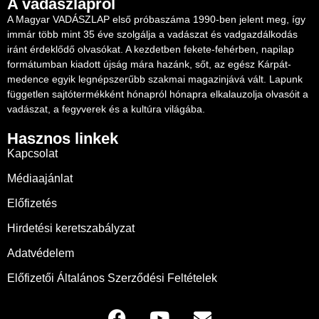
A vadászlapról
A Magyar VADÁSZLAP első próbaszáma 1990-ben jelent meg, így
immár több mint 35 éve szolgálja a vadászat és vadgazdálkodás
iránt érdeklődő olvasókat. A kezdetben fekete-fehérben, napilap
formátumban kiadott újság mára hazánk, sőt, az egész Kárpát-
medence egyik legnépszerűbb szakmai magazinjává vált. Lapunk
független sajtótermékként hónapról hónapra elkalauzolja olvasóit a
vadászat, a fegyverek és a kultúra világába.
Hasznos linkek
Kapcsolat
Médiaajánlat
Előfizetés
Hirdetési keretszabályzat
Adatvédelem
Előfizetői Általános Szerződési Feltételek