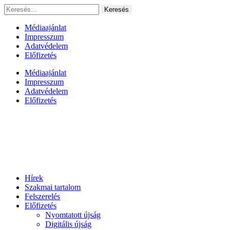
Ugrás
Keresés:
a
tartalomhoz
Médiaajánlat
Impresszum
Adatvédelem
Előfizetés
Médiaajánlat
Impresszum
Adatvédelem
Előfizetés
Hírek
Szakmai tartalom
Felszerelés
Előfizetés
Nyomtatott újság
Digitális újság