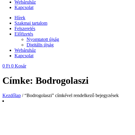
Webáruház
Kapcsolat
Hírek
Szakmai tartalom
Felszerelés
Előfizetés
Nyomtatott újság
Digitális újság
Webáruház
Kapcsolat
0
Ft
0
Kosár
Címke: Bodrogolaszi
Kezdőlap
/ “Bodrogolaszi” címkével rendelkező bejegyzések