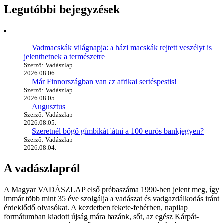
Legutóbbi bejegyzések
Vadmacskák világnapja: a házi macskák rejtett veszélyt is
jelenthetnek a természetre
Szerző: Vadászlap
2026.08.06.
Már Finnországban van az afrikai sertéspestis!
Szerző: Vadászlap
2026.08.05.
Augusztus
Szerző: Vadászlap
2026.08.05.
Szeretnél bőgő gímbikát látni a 100 eurós bankjegyen?
Szerző: Vadászlap
2026.08.04.
A vadászlapról
A Magyar VADÁSZLAP első próbaszáma 1990-ben jelent meg, így
immár több mint 35 éve szolgálja a vadászat és vadgazdálkodás iránt
érdeklődő olvasókat. A kezdetben fekete-fehérben, napilap
formátumban kiadott újság mára hazánk, sőt, az egész Kárpát-