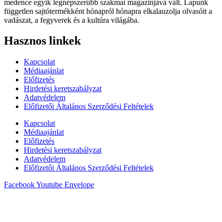
medence egyik legnépszerűbb szakmai magazinjává vált. Lapunk
független sajtótermékként hónapról hónapra elkalauzolja olvasóit a
vadászat, a fegyverek és a kultúra világába.
Hasznos linkek
Kapcsolat
Médiaajánlat
Előfizetés
Hirdetési keretszabályzat
Adatvédelem
Előfizetői Általános Szerződési Feltételek
Kapcsolat
Médiaajánlat
Előfizetés
Hirdetési keretszabályzat
Adatvédelem
Előfizetői Általános Szerződési Feltételek
Facebook
Youtube
Envelope