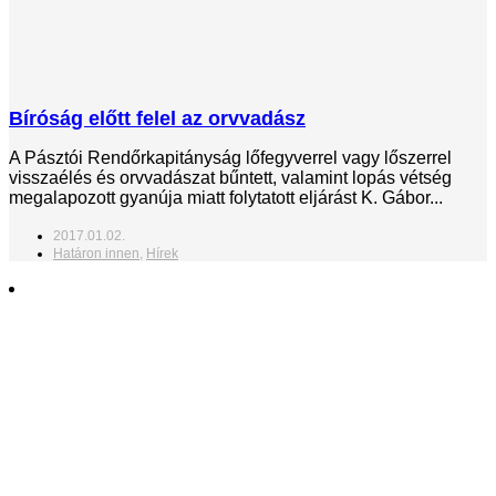
Bíróság előtt felel az orvvadász
A Pásztói Rendőrkapitányság lőfegyverrel vagy lőszerrel
visszaélés és orvvadászat bűntett, valamint lopás vétség
megalapozott gyanúja miatt folytatott eljárást K. Gábor...
2017.01.02.
Határon innen
,
Hírek