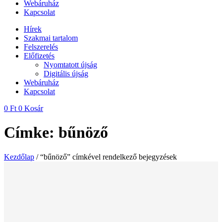
Webáruház
Kapcsolat
Hírek
Szakmai tartalom
Felszerelés
Előfizetés
Nyomtatott újság
Digitális újság
Webáruház
Kapcsolat
0
Ft
0
Kosár
Címke: bűnöző
Kezdőlap
/ “bűnöző” címkével rendelkező bejegyzések