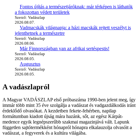
Fontos újítás a természetjáróknak: már térképen is láthatók
a fokozottan védett területek
Szerző: Vadászlap
2026.08.07.
Vadmacskák világnapja: a házi macskák rejtett veszélyt is
jelenthetnek a természetre
Szerző: Vadászlap
2026.08.06.
Már Finnországban van az afrikai sertéspestis!
Szerző: Vadászlap
2026.08.05.
Augusztus
Szerző: Vadászlap
2026.08.05.
A vadászlapról
A Magyar VADÁSZLAP első próbaszáma 1990-ben jelent meg, így
immár több mint 35 éve szolgálja a vadászat és vadgazdálkodás iránt
érdeklődő olvasókat. A kezdetben fekete-fehérben, napilap
formátumban kiadott újság mára hazánk, sőt, az egész Kárpát-
medence egyik legnépszerűbb szakmai magazinjává vált. Lapunk
független sajtótermékként hónapról hónapra elkalauzolja olvasóit a
vadászat, a fegyverek és a kultúra világába.