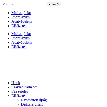
Ugrás
Keresés:
a
tartalomhoz
Médiaajánlat
Impresszum
Adatvédelem
Előfizetés
Médiaajánlat
Impresszum
Adatvédelem
Előfizetés
Hírek
Szakmai tartalom
Felszerelés
Előfizetés
Nyomtatott újság
Digitális újság