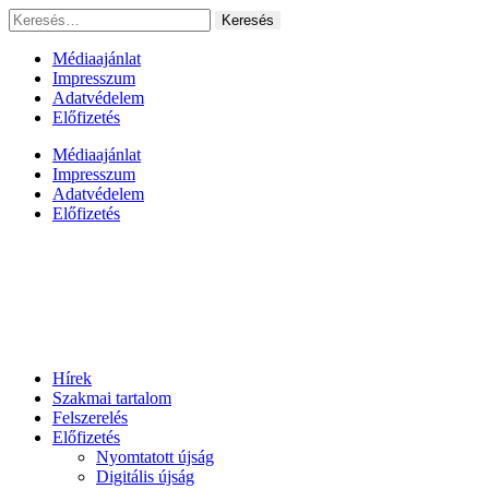
Ugrás
Keresés:
a
tartalomhoz
Médiaajánlat
Impresszum
Adatvédelem
Előfizetés
Médiaajánlat
Impresszum
Adatvédelem
Előfizetés
Hírek
Szakmai tartalom
Felszerelés
Előfizetés
Nyomtatott újság
Digitális újság