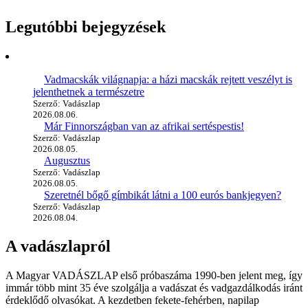
Legutóbbi bejegyzések
Vadmacskák világnapja: a házi macskák rejtett veszélyt is
jelenthetnek a természetre
Szerző: Vadászlap
2026.08.06.
Már Finnországban van az afrikai sertéspestis!
Szerző: Vadászlap
2026.08.05.
Augusztus
Szerző: Vadászlap
2026.08.05.
Szeretnél bőgő gímbikát látni a 100 eurós bankjegyen?
Szerző: Vadászlap
2026.08.04.
A vadászlapról
A Magyar VADÁSZLAP első próbaszáma 1990-ben jelent meg, így
immár több mint 35 éve szolgálja a vadászat és vadgazdálkodás iránt
érdeklődő olvasókat. A kezdetben fekete-fehérben, napilap