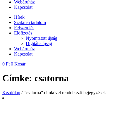
Webáruház
Kapcsolat
Hírek
Szakmai tartalom
Felszerelés
Előfizetés
Nyomtatott újság
Digitális újság
Webáruház
Kapcsolat
0
Ft
0
Kosár
Címke: csatorna
Kezdőlap
/ “csatorna” címkével rendelkező bejegyzések