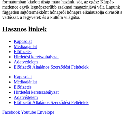
formátumban kiadott újság mára hazánk, sőt, az egész Kárpát-
medence egyik legnépszerűbb szakmai magazinjává vált. Lapunk
független sajtótermékként hónapról hónapra elkalauzolja olvasóit a
vadászat, a fegyverek és a kultúra világába.
Hasznos linkek
Kapcsolat
Médiaajánlat
Előfizetés
Hirdetési keretszabályzat
Adatvédelem
Előfizetői Általános Szerződési Feltételek
Kapcsolat
Médiaajánlat
Előfizetés
Hirdetési keretszabályzat
Adatvédelem
Előfizetői Általános Szerződési Feltételek
Facebook
Youtube
Envelope