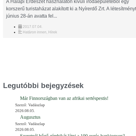
A Halápi Erdészet használaton kívüli irodaépületéből egy
korszerű turistaházat alakított ki a Nyírerdő Zrt. A létesítmény
június 28-án avatta fel...
2017.07.04.
Határon innen
,
Hírek
Legutóbbi bejegyzések
Már Finnországban van az afrikai sertéspestis!
Szerző: Vadászlap
2026.08.05.
Augusztus
Szerző: Vadászlap
2026.08.05.
Szeretnél bőgő gímbikát látni a 100 eurós bankjegyen?