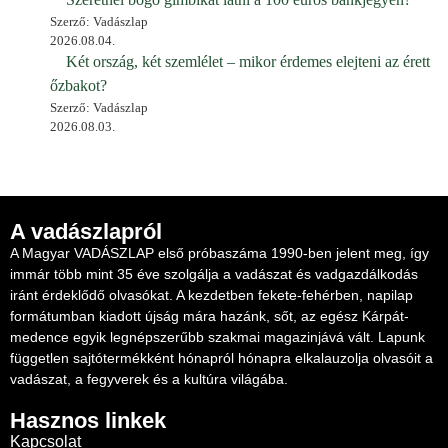
Szerző: Vadászlap
2026.08.04.
Két ország, két szemlélet – mikor érdemes elejteni az érett
őzbakot?
Szerző: Vadászlap
2026.08.03.
A vadászlapról
A Magyar VADÁSZLAP első próbaszáma 1990-ben jelent meg, így
immár több mint 35 éve szolgálja a vadászat és vadgazdálkodás
iránt érdeklődő olvasókat. A kezdetben fekete-fehérben, napilap
formátumban kiadott újság mára hazánk, sőt, az egész Kárpát-
medence egyik legnépszerűbb szakmai magazinjává vált. Lapunk
független sajtótermékként hónapról hónapra elkalauzolja olvasóit a
vadászat, a fegyverek és a kultúra világába.
Hasznos linkek
Kapcsolat