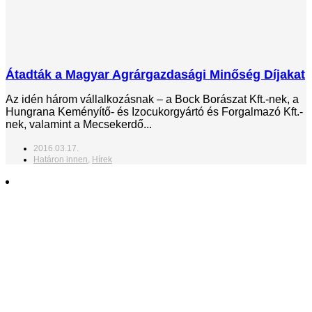
Átadták a Magyar Agrárgazdasági Minőség Díjakat
Az idén három vállalkozásnak – a Bock Borászat Kft.-nek, a
Hungrana Keményítő- és Izocukorgyártó és Forgalmazó Kft.-
nek, valamint a Mecsekerdő...
2016.03.17.
Határon innen
,
Hírek