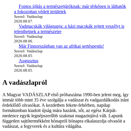
Fontos újítás a természetjáróknak: már térképen is láthatók
a fokozottan védett területek
Szerző: Vadászlap
2026.08.07.
Vadmacskák világnapja: a házi macskák rejtett veszélyt is
jelenthetnek a természetre
Szerző: Vadászlap
2026.08.06.
Már Finnországban van az afrikai sertéspestis!
Szerző: Vadászlap
2026.08.05.
Augusztus
Szerző: Vadászlap
2026.08.05.
A vadászlapról
A Magyar VADÁSZLAP első próbaszáma 1990-ben jelent meg, így
immár több mint 35 éve szolgálja a vadászat és vadgazdálkodás iránt
érdeklődő olvasókat. A kezdetben fekete-fehérben, napilap
formátumban kiadott újság mára hazánk, sőt, az egész Kárpát-
medence egyik legnépszerűbb szakmai magazinjává vált. Lapunk
független sajtótermékként hónapról hónapra elkalauzolja olvasóit a
vadászat, a fegyverek és a kultúra világába.