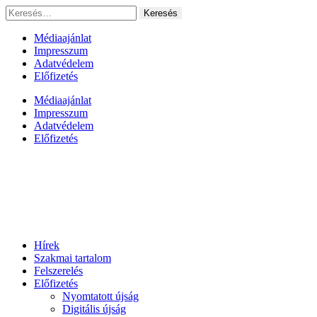
Ugrás
Keresés:
a
tartalomhoz
Médiaajánlat
Impresszum
Adatvédelem
Előfizetés
Médiaajánlat
Impresszum
Adatvédelem
Előfizetés
Hírek
Szakmai tartalom
Felszerelés
Előfizetés
Nyomtatott újság
Digitális újság