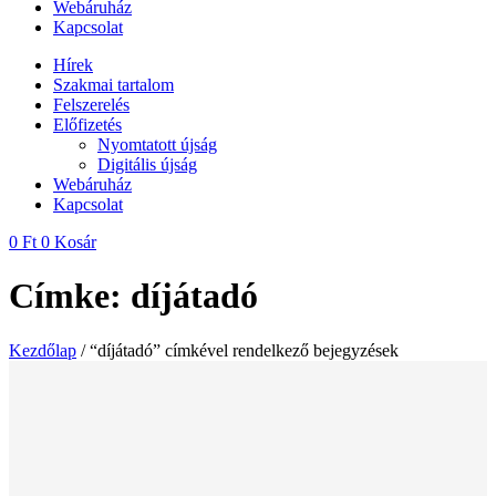
Webáruház
Kapcsolat
Hírek
Szakmai tartalom
Felszerelés
Előfizetés
Nyomtatott újság
Digitális újság
Webáruház
Kapcsolat
0
Ft
0
Kosár
Címke: díjátadó
Kezdőlap
/ “díjátadó” címkével rendelkező bejegyzések