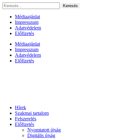
Ugrás
Keresés:
a
tartalomhoz
Médiaajánlat
Impresszum
Adatvédelem
Előfizetés
Médiaajánlat
Impresszum
Adatvédelem
Előfizetés
Hírek
Szakmai tartalom
Felszerelés
Előfizetés
Nyomtatott újság
Digitális újság