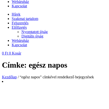
Webáruház
Kapcsolat
Hírek
Szakmai tartalom
Felszerelés
Előfizetés
Nyomtatott újság
Digitális újság
Webáruház
Kapcsolat
0
Ft
0
Kosár
Címke: egész napos
Kezdőlap
/ “egész napos” címkével rendelkező bejegyzések