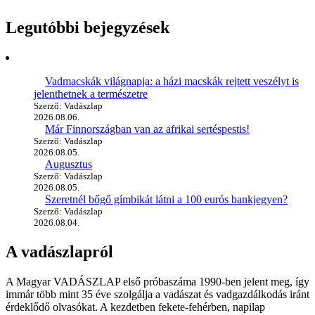
Legutóbbi bejegyzések
Vadmacskák világnapja: a házi macskák rejtett veszélyt is
jelenthetnek a természetre
Szerző: Vadászlap
2026.08.06.
Már Finnországban van az afrikai sertéspestis!
Szerző: Vadászlap
2026.08.05.
Augusztus
Szerző: Vadászlap
2026.08.05.
Szeretnél bőgő gímbikát látni a 100 eurós bankjegyen?
Szerző: Vadászlap
2026.08.04.
A vadászlapról
A Magyar VADÁSZLAP első próbaszáma 1990-ben jelent meg, így
immár több mint 35 éve szolgálja a vadászat és vadgazdálkodás iránt
érdeklődő olvasókat. A kezdetben fekete-fehérben, napilap