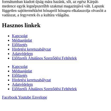
formátumban kiadott újság mára hazánk, sőt, az egész Kárpát-
medence egyik legnépszerűbb szakmai magazinjává vált. Lapunk
független sajtótermékként hónapról hónapra elkalauzolja olvasóit a
vadászat, a fegyverek és a kultúra világába.
Hasznos linkek
Kapcsolat
Médiaajánlat
Előfizetés
Hirdetési keretszabályzat
Adatvédelem
Előfizetői Általános Szerződési Feltételek
Kapcsolat
Médiaajánlat
Előfizetés
Hirdetési keretszabályzat
Adatvédelem
Előfizetői Általános Szerződési Feltételek
Facebook
Youtube
Envelope