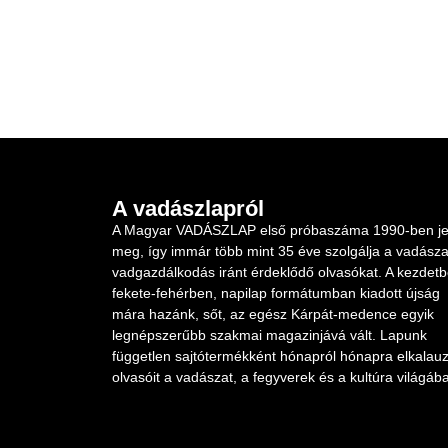
A vadászlapról
A Magyar VADÁSZLAP első próbaszáma 1990-ben je
meg, így immár több mint 35 éve szolgálja a vadásza
vadgazdálkodás iránt érdeklődő olvasókat. A kezdet
fekete-fehérben, napilap formátumban kiadott újság
mára hazánk, sőt, az egész Kárpát-medence egyik
legnépszerűbb szakmai magazinjává vált. Lapunk
független sajtótermékként hónapról hónapra elkalauz
olvasóit a vadászat, a fegyverek és a kultúra világába