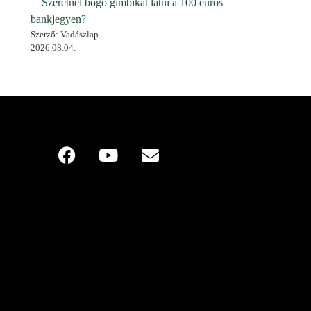
Szeretnél bőgő gímbikát látni a 100 eurós
bankjegyen?
Szerző: Vadászlap
2026.08.04.