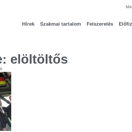
Méd
Hírek
Szakmai tartalom
Felszerelés
Előfi
: elöltöltős
ek