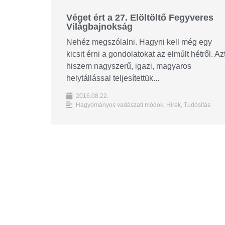
Véget ért a 27. Elöltöltő Fegyveres
Világbajnokság
Nehéz megszólalni. Hagyni kell még egy
kicsit érni a gondolatokat az elmúlt hétről. Az
hiszem nagyszerű, igazi, magyaros
helytállással teljesítettük...
2016.08.22.
Hagyományos vadászati módok
,
Hírek
,
Tudósítás