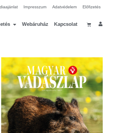
iaajánlat
Impresszum
Adatvédelem
Előfizetés
zetés
Webáruház
Kapcsolat