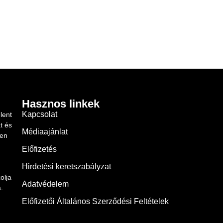
Hasznos linkek
Kapcsolat
lent
t és
Médiaajánlat
ben
Előfizetés
Hirdetési keretszabályzat
olja
Adatvédelem
.
Előfizetői Általános Szerződési Feltételek