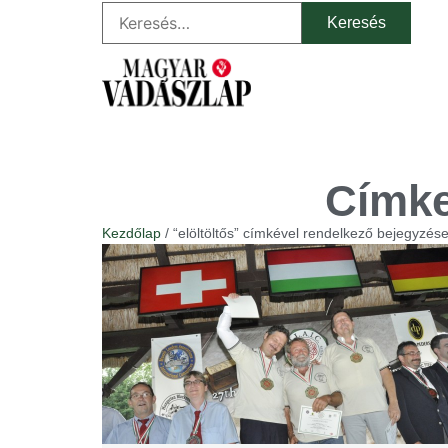
Címke
Kezdőlap
/ “elöltöltős” címkével rendelkező bejegyzés