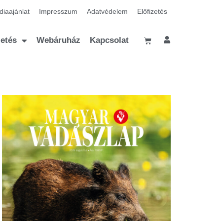
iaajánlat
Impresszum
Adatvédelem
Előfizetés
zetés
Webáruház
Kapcsolat