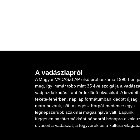
A vadászlapról
A Magyar VADÁSZLAP első próbaszáma 1990-ben je
meg, így immár több mint 35 éve szolgálja a vadásza
vadgazdálkodás iránt érdeklődő olvasókat. A kezdet
fekete-fehérben, napilap formátumban kiadott újság
mára hazánk, sőt, az egész Kárpát-medence egyik
legnépszerűbb szakmai magazinjává vált. Lapunk
független sajtótermékként hónapról hónapra elkalauz
olvasóit a vadászat, a fegyverek és a kultúra világába