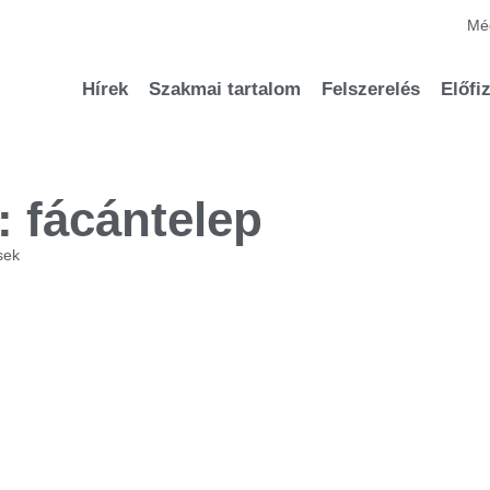
Méd
Hírek
Szakmai tartalom
Felszerelés
Előfi
 fácántelep
sek