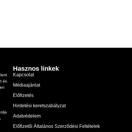
Hasznos linkek
Kapcsolat
lent
t és
Médiaajánlat
ben
Előfizetés
Hirdetési keretszabályzat
olja
Adatvédelem
.
Előfizetői Általános Szerződési Feltételek