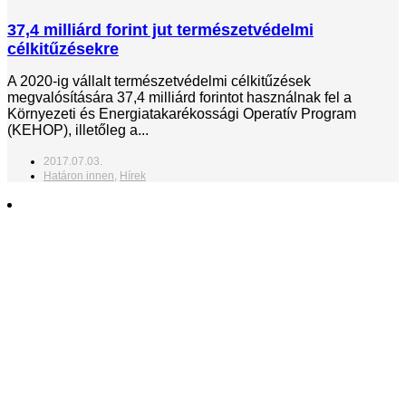
37,4 milliárd forint jut természetvédelmi
célkitűzésekre
A 2020-ig vállalt természetvédelmi célkitűzések
megvalósítására 37,4 milliárd forintot használnak fel a
Környezeti és Energiatakarékossági Operatív Program
(KEHOP), illetőleg a...
2017.07.03.
Határon innen
,
Hírek