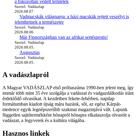
a fokozottan védett területek
Szerző: Vadászlap
2026.08.07.
Vadmacskák világnapja: a házi macskák rejtett veszélyt is
jelenthetnek a természetre
Szerző: Vadászlap
2026.08.06.
Már Finnországban van az afrikai sertéspestis!
Szerző: Vadászlap
2026.08.05.
Augusztus
Szerző: Vadászlap
2026.08.05.
A vadászlapról
A Magyar VADÁSZLAP első próbaszáma 1990-ben jelent meg, így
immár több mint 35 éve szolgálja a vadászat és vadgazdálkodás iránt
érdeklődő olvasókat. A kezdetben fekete-fehérben, napilap
formátumban kiadott újság mára hazánk, sőt, az egész Kárpát-
medence egyik legnépszerűbb szakmai magazinjává vált. Lapunk
független sajtótermékként hónapról hónapra elkalauzolja olvasóit a
vadászat, a fegyverek és a kultúra világába.
Hasznos linkek