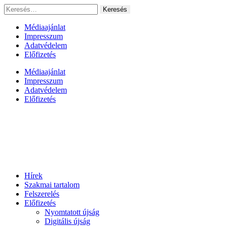
Ugrás
Keresés:
a
tartalomhoz
Médiaajánlat
Impresszum
Adatvédelem
Előfizetés
Médiaajánlat
Impresszum
Adatvédelem
Előfizetés
Hírek
Szakmai tartalom
Felszerelés
Előfizetés
Nyomtatott újság
Digitális újság