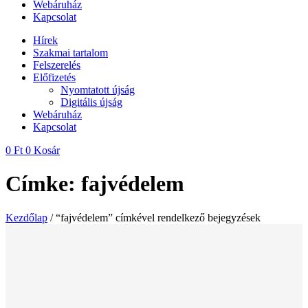
Webáruház
Kapcsolat
Hírek
Szakmai tartalom
Felszerelés
Előfizetés
Nyomtatott újság
Digitális újság
Webáruház
Kapcsolat
0
Ft
0
Kosár
Címke: fajvédelem
Kezdőlap
/ “fajvédelem” címkével rendelkező bejegyzések