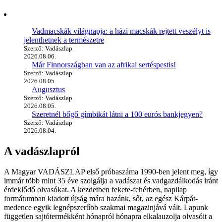
Vadmacskák világnapja: a házi macskák rejtett veszélyt is
jelenthetnek a természetre
Szerző: Vadászlap
2026.08.06.
Már Finnországban van az afrikai sertéspestis!
Szerző: Vadászlap
2026.08.05.
Augusztus
Szerző: Vadászlap
2026.08.05.
Szeretnél bőgő gímbikát látni a 100 eurós bankjegyen?
Szerző: Vadászlap
2026.08.04.
A vadászlapról
A Magyar VADÁSZLAP első próbaszáma 1990-ben jelent meg, így
immár több mint 35 éve szolgálja a vadászat és vadgazdálkodás iránt
érdeklődő olvasókat. A kezdetben fekete-fehérben, napilap
formátumban kiadott újság mára hazánk, sőt, az egész Kárpát-
medence egyik legnépszerűbb szakmai magazinjává vált. Lapunk
független sajtótermékként hónapról hónapra elkalauzolja olvasóit a