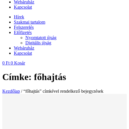
Webáruház
Kapcsolat
Hírek
Szakmai tartalom
Felszerelés
Előfizetés
Nyomtatott újság
Digitális újság
Webáruház
Kapcsolat
0
Ft
0
Kosár
Címke: főhajtás
Kezdőlap
/ “főhajtás” címkével rendelkező bejegyzések