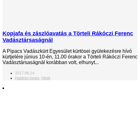
Kopjafa és zászlóavatás a Törteli Rákóczi Ferenc
Vadásztársaságnál
A Pipacs Vadászkürt Egyesület kürtösei gyülekezésre hívó
kürtjelére június 10-én, 11.00 órakor a Törteli Rákóczi Ferenc
Vadásztársaságnál korábban volt, elhunyt...
2017.06.14.
Határon innen
,
Hírek