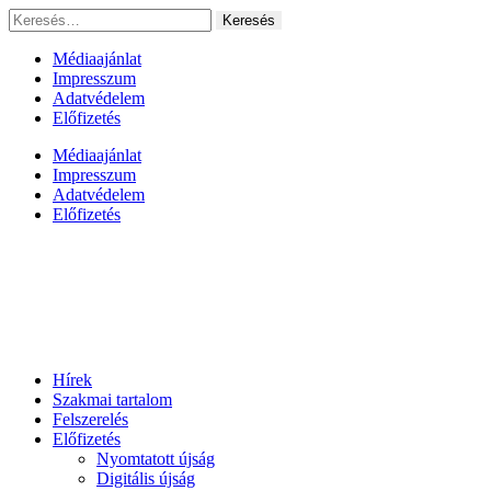
Ugrás
Keresés:
a
tartalomhoz
Médiaajánlat
Impresszum
Adatvédelem
Előfizetés
Médiaajánlat
Impresszum
Adatvédelem
Előfizetés
Hírek
Szakmai tartalom
Felszerelés
Előfizetés
Nyomtatott újság
Digitális újság