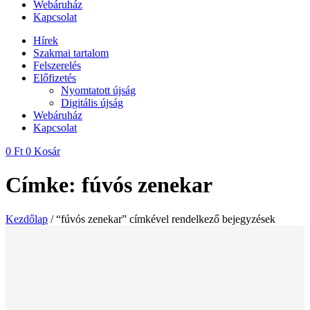
Webáruház
Kapcsolat
Hírek
Szakmai tartalom
Felszerelés
Előfizetés
Nyomtatott újság
Digitális újság
Webáruház
Kapcsolat
0
Ft
0
Kosár
Címke: fúvós zenekar
Kezdőlap
/ “fúvós zenekar” címkével rendelkező bejegyzések