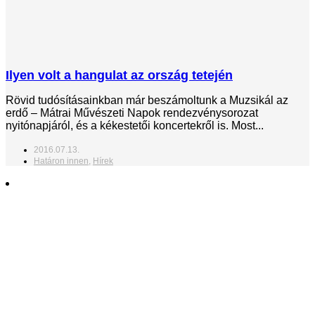
Ilyen volt a hangulat az ország tetején
Rövid tudósításainkban már beszámoltunk a Muzsikál az
erdő – Mátrai Művészeti Napok rendezvénysorozat
nyitónapjáról, és a kékestetői koncertekről is. Most...
2016.07.13.
Határon innen
,
Hírek