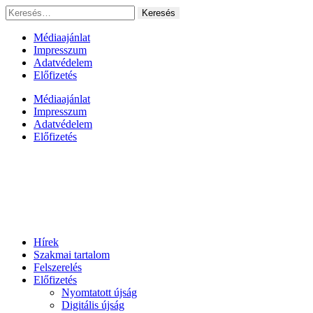
Ugrás
Keresés:
a
tartalomhoz
Médiaajánlat
Impresszum
Adatvédelem
Előfizetés
Médiaajánlat
Impresszum
Adatvédelem
Előfizetés
Hírek
Szakmai tartalom
Felszerelés
Előfizetés
Nyomtatott újság
Digitális újság