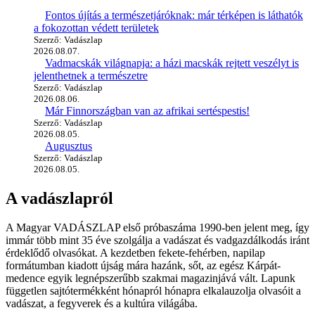
Fontos újítás a természetjáróknak: már térképen is láthatók
a fokozottan védett területek
Szerző: Vadászlap
2026.08.07.
Vadmacskák világnapja: a házi macskák rejtett veszélyt is
jelenthetnek a természetre
Szerző: Vadászlap
2026.08.06.
Már Finnországban van az afrikai sertéspestis!
Szerző: Vadászlap
2026.08.05.
Augusztus
Szerző: Vadászlap
2026.08.05.
A vadászlapról
A Magyar VADÁSZLAP első próbaszáma 1990-ben jelent meg, így
immár több mint 35 éve szolgálja a vadászat és vadgazdálkodás iránt
érdeklődő olvasókat. A kezdetben fekete-fehérben, napilap
formátumban kiadott újság mára hazánk, sőt, az egész Kárpát-
medence egyik legnépszerűbb szakmai magazinjává vált. Lapunk
független sajtótermékként hónapról hónapra elkalauzolja olvasóit a
vadászat, a fegyverek és a kultúra világába.