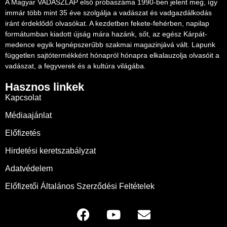
A Magyar VADÁSZLAP első próbaszáma 1990-ben jelent meg, így
immár több mint 35 éve szolgálja a vadászat és vadgazdálkodás
iránt érdeklődő olvasókat. A kezdetben fekete-fehérben, napilap
formátumban kiadott újság mára hazánk, sőt, az egész Kárpát-
medence egyik legnépszerűbb szakmai magazinjává vált. Lapunk
független sajtótermékként hónapról hónapra elkalauzolja olvasóit a
vadászat, a fegyverek és a kultúra világába.
Hasznos linkek
Kapcsolat
Médiaajánlat
Előfizetés
Hirdetési keretszabályzat
Adatvédelem
Előfizetői Általános Szerződési Feltételek