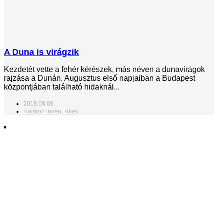
A Duna is virágzik
Kezdetét vette a fehér kérészek, más néven a dunavirágok
rajzása a Dunán. Augusztus első napjaiban a Budapest
központjában található hidaknál...
2018.08.08.
Határon innen
,
Hírek