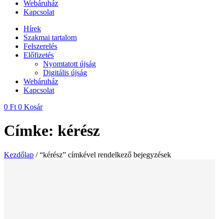
Webáruház
Kapcsolat
Hírek
Szakmai tartalom
Felszerelés
Előfizetés
Nyomtatott újság
Digitális újság
Webáruház
Kapcsolat
0
Ft
0
Kosár
Címke: kérész
Kezdőlap
/ “kérész” címkével rendelkező bejegyzések