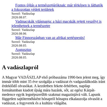
Fontos újítás a természetjáróknak: már térképen is láthatók
a fokozottan védett területek
Szerző: Vadászlap
2026.08.07.
Vadmacskák világnapja: a házi macskák rejtett veszélyt is
jelenthetnek a természetre
Szerző: Vadászlap
2026.08.06.
Már Finnországban van az afrikai sertéspestis!
Szerző: Vadászlap
2026.08.05.
Augusztus
Szerző: Vadászlap
2026.08.05.
A vadászlapról
A Magyar VADÁSZLAP első próbaszáma 1990-ben jelent meg, így
immár több mint 35 éve szolgálja a vadászat és vadgazdálkodás iránt
érdeklődő olvasókat. A kezdetben fekete-fehérben, napilap
formátumban kiadott újság mára hazánk, sőt, az egész Kárpát-
medence egyik legnépszerűbb szakmai magazinjává vált. Lapunk
független sajtótermékként hónapról hónapra elkalauzolja olvasóit a
vadászat, a fegyverek és a kultúra világába.