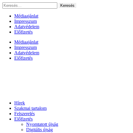
Ugrás
Keresés:
a
tartalomhoz
Médiaajánlat
Impresszum
Adatvédelem
Előfizetés
Médiaajánlat
Impresszum
Adatvédelem
Előfizetés
Hírek
Szakmai tartalom
Felszerelés
Előfizetés
Nyomtatott újság
Digitális újság